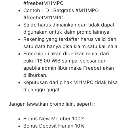
#freebetM11MPO
Contoh : ID : Betgratis #M11MPO
#freebetM11MPO
Saldo harus dimainkan dan tidak dapat
digunakan untuk klaim promo lainnya.
Rekening yang terdaftar harus valid dan
satu data hanya bisa klaim satu kali saja.
Freechip di akan diberikan mulai dari
pukul 18.00 WIB sampai selesai dan
apabila admin libur maka Freebet akan
diliburkan.
Keputusan dari pihak M11MPO tidak bisa
diganggu gugat.
Jangan lewatkan promo lain, seperti :
Bonus New Member 100%
Bonus Deposit Harian 10%