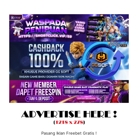
Langsung
ke
isi
Pasang Iklan Freebet Gratis !