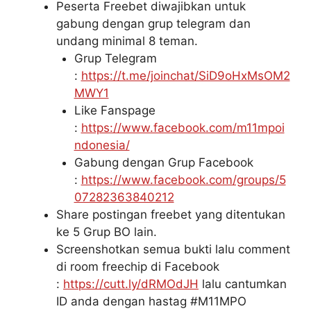
Peserta Freebet diwajibkan untuk
gabung dengan grup telegram dan
undang minimal 8 teman.
Grup Telegram
:
https://t.me/joinchat/SiD9oHxMsOM2
MWY1
Like Fanspage
:
https://www.facebook.com/m11mpoi
ndonesia/
Gabung dengan Grup Facebook
:
https://www.facebook.com/groups/5
07282363840212
Share postingan freebet yang ditentukan
ke 5 Grup BO lain.
Screenshotkan semua bukti lalu comment
di room freechip di Facebook
:
https://cutt.ly/dRMOdJH
lalu cantumkan
ID anda dengan hastag #M11MPO