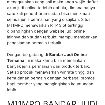
menggunakan uang asli maka anda wajib daftar
akun judi online terlebih dahulu, dimana hanya
satu kali pendaftaran sudah bisa menikmati
semua jenis permainan yang disajikan. Situs
M11MPO menawarkan RTP Slot tertinggi
dibandingkan dengan website judi online
lainnya dan sudah terbukti mampu memberikan
pengalaman bermain terbaik.
Dengan bergabung di
Bandar Judi Online
Ternama
ini maka kamu bisa memainkan
banyak jenis permainan dari produk terbaik.
Setiap produk menawarkan winrate tinggi dan
kemudahan bermain dengan berbagai promosi
bagi member yang menginginkan keuntungan
lebih.
M11MPO BANDAR JUDI