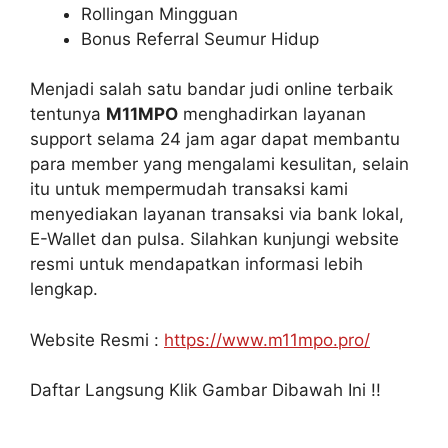
Rollingan Mingguan
Bonus Referral Seumur Hidup
Menjadi salah satu bandar judi online terbaik
tentunya
M11MPO
menghadirkan layanan
support selama 24 jam agar dapat membantu
para member yang mengalami kesulitan, selain
itu untuk mempermudah transaksi kami
menyediakan layanan transaksi via bank lokal,
E-Wallet dan pulsa. Silahkan kunjungi website
resmi untuk mendapatkan informasi lebih
lengkap.
Website Resmi :
https://www.m11mpo.pro/
Daftar Langsung Klik Gambar Dibawah Ini !!