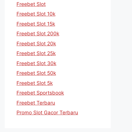
Freebet Slot
Freebet Slot 10k
Freebet Slot 15k
Freebet Slot 200k
Freebet Slot 20k
Freebet Slot 25k
Freebet Slot 30k
Freebet Slot 50k
Freebet Slot 5k
Freebet Sportsbook
Freebet Terbaru
Promo Slot Gacor Terbaru