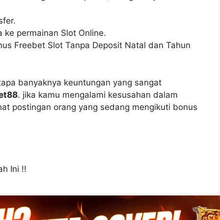
fer.
 ke permainan Slot Online.
onus Freebet Slot Tanpa Deposit Natal dan Tahun
etapa banyaknya keuntungan yang sangat
et88
. jika kamu mengalami kesusahan dalam
hat postingan orang yang sedang mengikuti bonus
 Ini !!