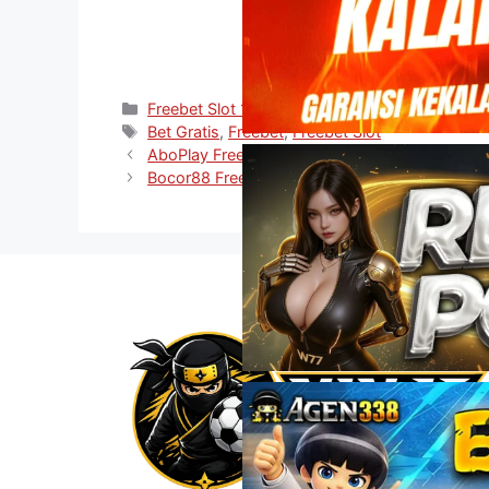
Kategori
Freebet Slot 15k
Tag
Bet Gratis
,
Freebet
,
Freebet Slot
AboPlay Freebet Gratis Rp 20.000 Tanpa Depo
Bocor88 Freebet Gratis Rp 15.000 Tanpa Depo