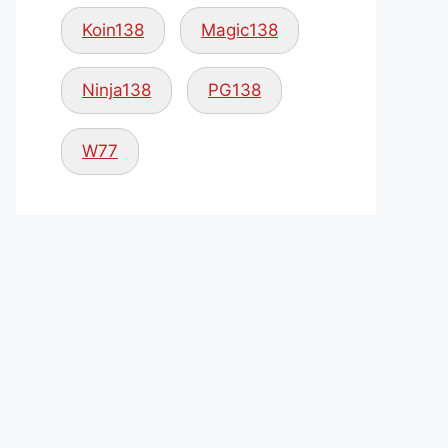
Koin138
Magic138
Ninja138
PG138
W77