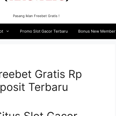
Pasang Iklan Freebet Gratis !
ot
Promo Slot Gacor Terbaru
Bonus New Member 
reebet Gratis Rp
posit Terbaru
itus Slot Gacor