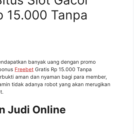
p 15.000 Tanpa
mendapatkan banyak uang dengan promo
 bonus
Freebet
Gratis Rp 15.000 Tanpa
rbukti aman dan nyaman bagi para member,
jamin tidak adanya robot yang akan merugikan
t.
 Judi Online