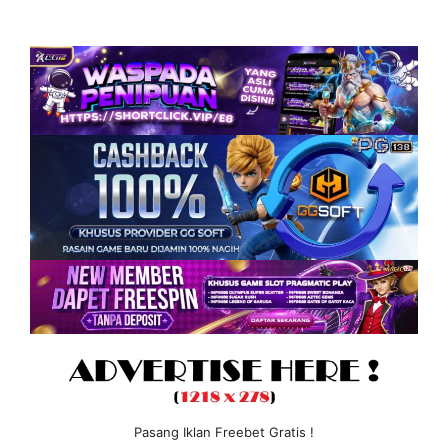
Langsung
ke
isi
Pasang Iklan Freebet Gratis !