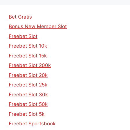
Bet Gratis
Bonus New Member Slot
Freebet Slot
Freebet Slot 10k
Freebet Slot 15k
Freebet Slot 200k
Freebet Slot 20k
Freebet Slot 25k
Freebet Slot 30k
Freebet Slot 50k
Freebet Slot 5k
Freebet Sportsbook