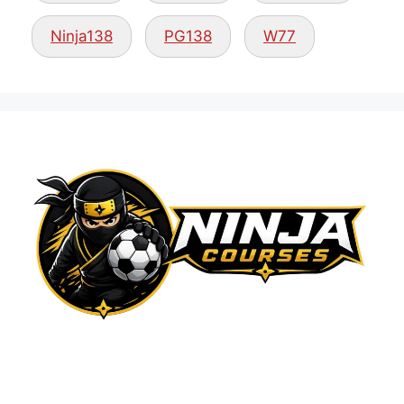
Ninja138
PG138
W77