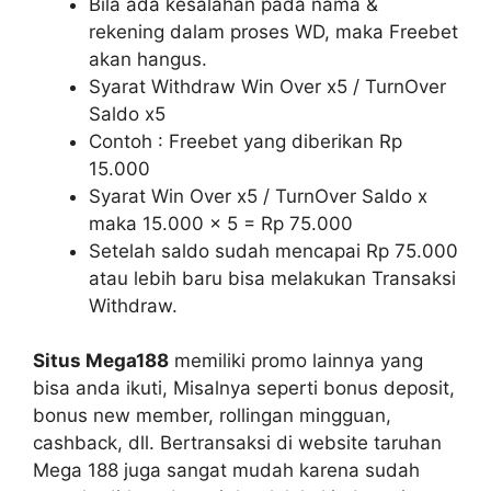
Bila ada kesalahan pada nama &
rekening dalam proses WD, maka Freebet
akan hangus.
Syarat Withdraw Win Over x5 / TurnOver
Saldo x5
Contoh : Freebet yang diberikan Rp
15.000
Syarat Win Over x5 / TurnOver Saldo x
maka 15.000 x 5 = Rp 75.000
Setelah saldo sudah mencapai Rp 75.000
atau lebih baru bisa melakukan Transaksi
Withdraw.
Situs Mega188
memiliki promo lainnya yang
bisa anda ikuti, Misalnya seperti bonus deposit,
bonus new member, rollingan mingguan,
cashback, dll. Bertransaksi di website taruhan
Mega 188 juga sangat mudah karena sudah