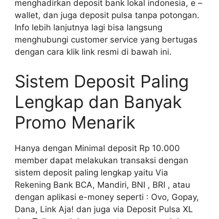
menghadirkan deposit bank lokal indonesia, e –
wallet, dan juga deposit pulsa tanpa potongan.
Info lebih lanjutnya lagi bisa langsung
menghubungi customer service yang bertugas
dengan cara klik link resmi di bawah ini.
Sistem Deposit Paling
Lengkap dan Banyak
Promo Menarik
Hanya dengan Minimal deposit Rp 10.000
member dapat melakukan transaksi dengan
sistem deposit paling lengkap yaitu Via
Rekening Bank BCA, Mandiri, BNI , BRI , atau
dengan aplikasi e-money seperti : Ovo, Gopay,
Dana, Link Aja! dan juga via Deposit Pulsa XL