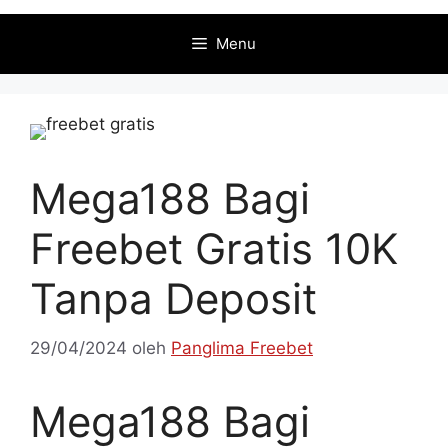
Menu
Mega188 Bagi
Freebet Gratis 10K
Tanpa Deposit
29/04/2024
oleh
Panglima Freebet
Mega188 Bagi