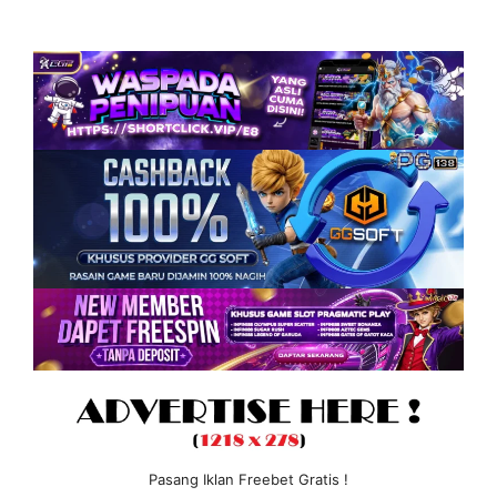
Langsung
ke
isi
Pasang Iklan Freebet Gratis !