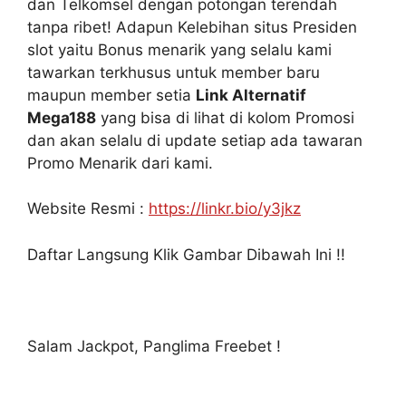
dan Telkomsel dengan potongan terendah
tanpa ribet! Adapun Kelebihan situs Presiden
slot yaitu Bonus menarik yang selalu kami
tawarkan terkhusus untuk member baru
maupun member setia
Link Alternatif
Mega188
yang bisa di lihat di kolom Promosi
dan akan selalu di update setiap ada tawaran
Promo Menarik dari kami.
Website Resmi :
https://linkr.bio/y3jkz
Daftar Langsung Klik Gambar Dibawah Ini !!
Salam Jackpot, Panglima Freebet !