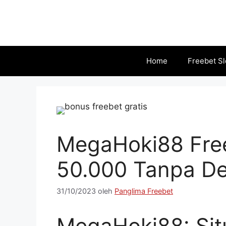
Home
Freebet Sl
MegaHoki88 Free
50.000 Tanpa De
31/10/2023
oleh
Panglima Freebet
MegaHoki88: Sit