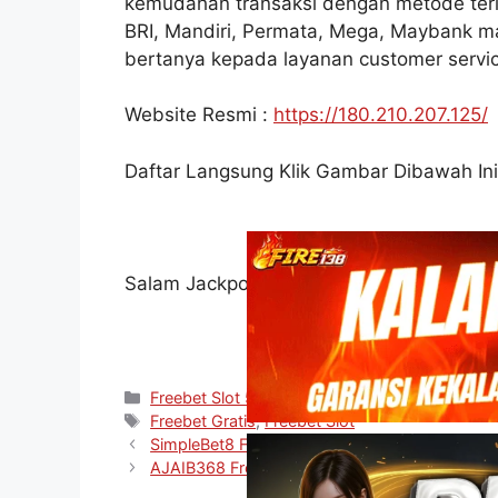
kemudahan transaksi dengan metode terle
BRI, Mandiri, Permata, Mega, Maybank ma
bertanya kepada layanan customer servic
Website Resmi :
https://180.210.207.125/
Daftar Langsung Klik Gambar Dibawah Ini 
Salam Jackpot, Panglima Freebet !
Kategori
Freebet Slot 50k
Tag
Freebet Gratis
,
Freebet Slot
SimpleBet8 Freebet Gratis Rp 50.000 Tanpa D
AJAIB368 Freebet Gratis 10K Tanpa Deposit