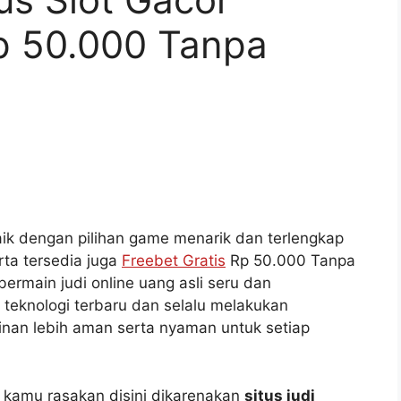
Rp 50.000 Tanpa
baik dengan pilihan game menarik dan terlengkap
rta tersedia juga
Freebet Gratis
Rp 50.000 Tanpa
rmain judi online uang asli seru dan
eknologi terbaru dan selalu melakukan
inan lebih aman serta nyaman untuk setiap
kamu rasakan disini dikarenakan
situs judi