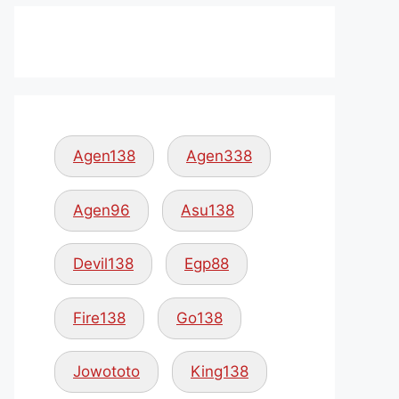
Agen138
Agen338
Agen96
Asu138
Devil138
Egp88
Fire138
Go138
Jowototo
King138