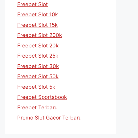
Freebet Slot
Freebet Slot 10k
Freebet Slot 15k
Freebet Slot 200k
Freebet Slot 20k
Freebet Slot 25k
Freebet Slot 30k
Freebet Slot 50k
Freebet Slot 5k
Freebet Sportsbook
Freebet Terbaru
Promo Slot Gacor Terbaru