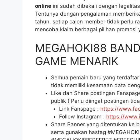
online
ini sudah dibekali dengan legalitas
Tentunya dengan pengalaman memberikan 
tahun, setiap calon member tidak perlu 
mencoba klaim berbagai pilihan promosi 
MEGAHOKI88 BANDA
GAME MENARIK
Semua pemain baru yang terdaftar 
tidak memiliki kesamaan data deng
Like dan Share postingan Fanspag
publik ( Perlu diingat postingan tid
Link Fanspage :
https://www.f
Follow Instagram :
https://www.
Share Banner yang ditentukan ke 
serta gunakan hastag #MEGAHOK