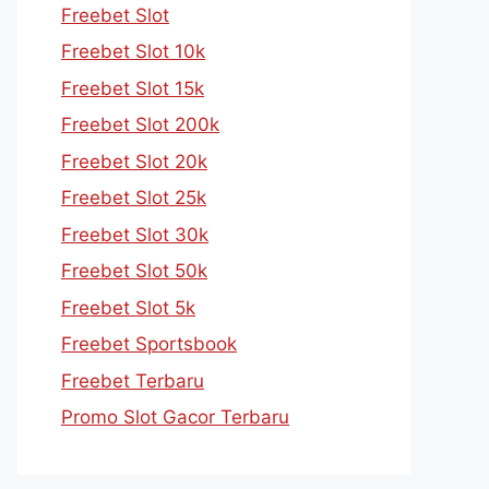
Freebet Slot
Freebet Slot 10k
Freebet Slot 15k
Freebet Slot 200k
Freebet Slot 20k
Freebet Slot 25k
Freebet Slot 30k
Freebet Slot 50k
Freebet Slot 5k
Freebet Sportsbook
Freebet Terbaru
Promo Slot Gacor Terbaru