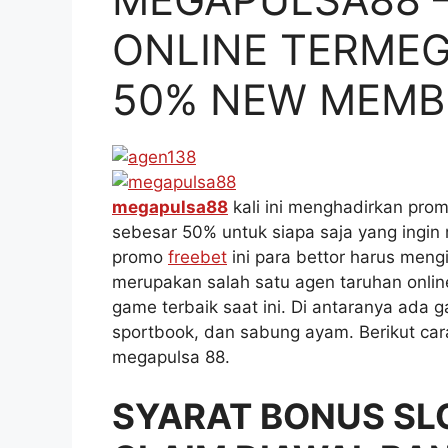
ONLINE TERME
50% NEW MEMB
megapulsa88
kali ini menghadirkan prom
sebesar 50% untuk siapa saja yang ingi
promo
freebet
ini para bettor harus men
merupakan salah satu agen taruhan onli
game terbaik saat ini. Di antaranya ada ga
sportbook, dan sabung ayam. Berikut c
megapulsa 88.
SYARAT BONUS SL