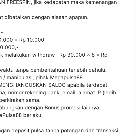
AN FREESPIN, jika kedapatan maka kemenangan
at dibatalkan dengan alasan apapun.
,-
.000 = Rp 10.000,-
30.000,-
uk melakukan withdraw : Rp 30.000 x 8 = Rp
aktu tanpa pemberitahuan terlebih dahulu.
 / manipulasi, pihak Megapulsa88
ENGHANGUSKAN SALDO apabila terdapat
a, nomor rekening bank, email, alamat IP (lebih
iperkirakan sama.
abungkan dengan Bonus promosi lainnya.
aPulsa88 berlaku.
gan deposit pulsa tanpa potongan dan transaksi