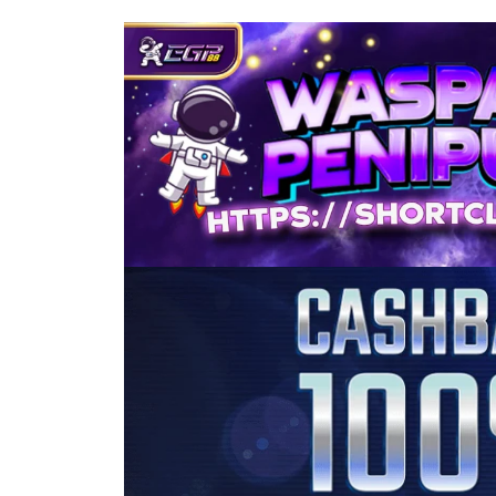
Langsung
ke
isi