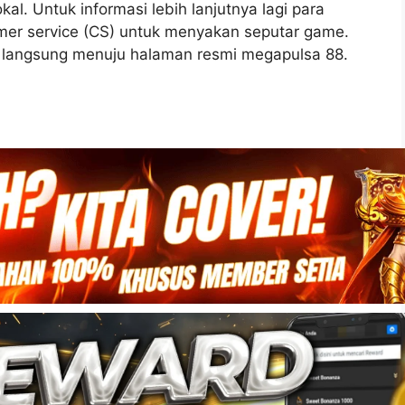
kal. Untuk informasi lebih lanjutnya lagi para
mer service (CS) untuk menyakan seputar game.
tuk langsung menuju halaman resmi megapulsa 88.
 NEW MEMBER
100% NEW MEMBER