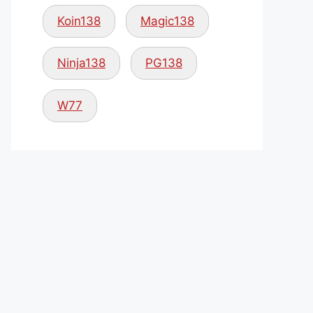
Koin138
Magic138
Ninja138
PG138
W77