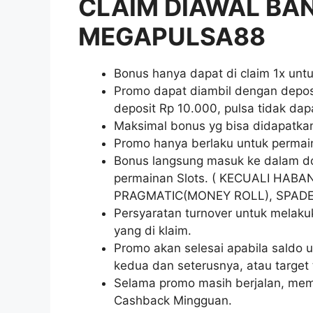
CLAIM DIAWAL BA
MEGAPULSA88
Bonus hanya dapat di claim 1x unt
Promo dapat diambil dengan deposi
deposit Rp 10.000, pulsa tidak da
Maksimal bonus yg bisa didapatka
Promo hanya berlaku untuk permain
Bonus langsung masuk ke dalam do
permainan Slots. ( KECUALI HA
PRAGMATIC(MONEY ROLL), SPAD
Persyaratan turnover untuk melaku
yang di klaim.
Promo akan selesai apabila saldo 
kedua dan seterusnya, atau target t
Selama promo masih berjalan, mem
Cashback Mingguan.