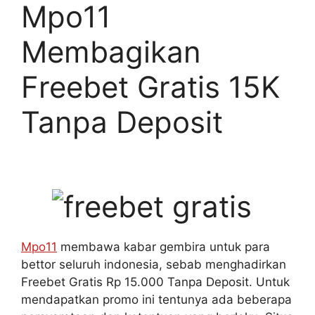
Mpo11
Membagikan
Freebet Gratis 15K
Tanpa Deposit
Mpo11
membawa kabar gembira untuk para
bettor seluruh indonesia, sebab menghadirkan
Freebet Gratis Rp 15.000 Tanpa Deposit. Untuk
mendapatkan promo ini tentunya ada beberapa