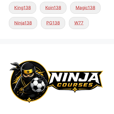
King138
Koin138
Magic138
Ninja138
PG138
W77