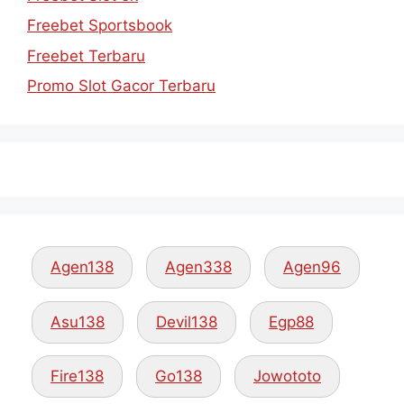
Freebet Sportsbook
Freebet Terbaru
Promo Slot Gacor Terbaru
Agen138
Agen338
Agen96
Asu138
Devil138
Egp88
Fire138
Go138
Jowototo