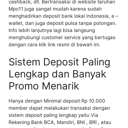
cashback, dll. Bertransaksi di website taruhan
Mpo11 juga sangat mudah karena sudah
menghadirkan deposit bank lokal indonesia, e –
wallet, dan juga deposit pulsa tanpa potongan.
Info lebih lanjutnya lagi bisa langsung
menghubungi customer service yang bertugas
dengan cara klik link resmi di bawah ini.
Sistem Deposit Paling
Lengkap dan Banyak
Promo Menarik
Hanya dengan Minimal deposit Rp 10.000
member dapat melakukan transaksi dengan
sistem deposit paling lengkap yaitu Via
Rekening Bank BCA, Mandiri, BNI , BRI , atau