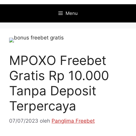
Menu
MPOXO Freebet
Gratis Rp 10.000
Tanpa Deposit
Terpercaya
07/07/2023
oleh
Panglima Freebet