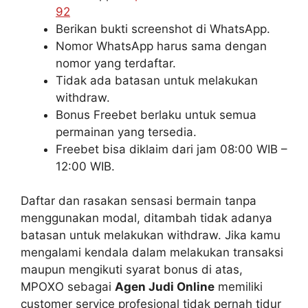
92
Berikan bukti screenshot di WhatsApp.
Nomor WhatsApp harus sama dengan
nomor yang terdaftar.
Tidak ada batasan untuk melakukan
withdraw.
Bonus Freebet berlaku untuk semua
permainan yang tersedia.
Freebet bisa diklaim dari jam 08:00 WIB –
12:00 WIB.
Daftar dan rasakan sensasi bermain tanpa
menggunakan modal, ditambah tidak adanya
batasan untuk melakukan withdraw. Jika kamu
mengalami kendala dalam melakukan transaksi
maupun mengikuti syarat bonus di atas,
MPOXO sebagai
Agen Judi Online
memiliki
customer service profesional tidak pernah tidur