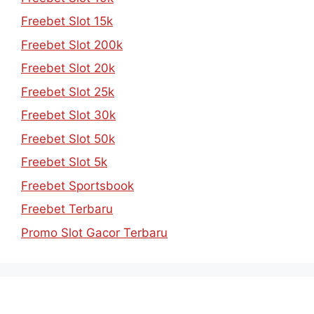
Freebet Slot 15k
Freebet Slot 200k
Freebet Slot 20k
Freebet Slot 25k
Freebet Slot 30k
Freebet Slot 50k
Freebet Slot 5k
Freebet Sportsbook
Freebet Terbaru
Promo Slot Gacor Terbaru