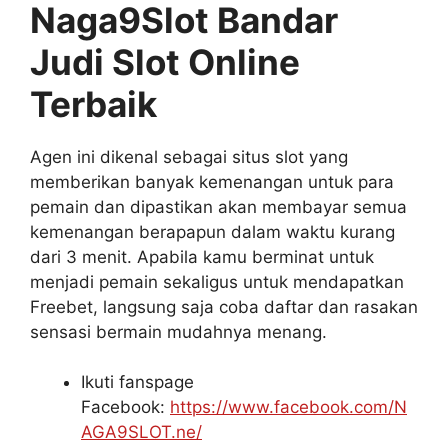
Naga9Slot Bandar
Judi Slot Online
Terbaik
Agen ini dikenal sebagai situs slot yang
memberikan banyak kemenangan untuk para
pemain dan dipastikan akan membayar semua
kemenangan berapapun dalam waktu kurang
dari 3 menit. Apabila kamu berminat untuk
menjadi pemain sekaligus untuk mendapatkan
Freebet, langsung saja coba daftar dan rasakan
sensasi bermain mudahnya menang.
Ikuti fanspage
Facebook:
https://www.facebook.com/N
AGA9SLOT.ne/