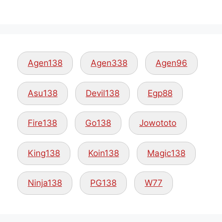
Agen138
Agen338
Agen96
Asu138
Devil138
Egp88
Fire138
Go138
Jowototo
King138
Koin138
Magic138
Ninja138
PG138
W77