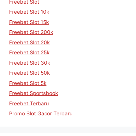
Freebet Slot
Freebet Slot 10k
Freebet Slot 15k
Freebet Slot 200k
Freebet Slot 20k
Freebet Slot 25k
Freebet Slot 30k
Freebet Slot 50k
Freebet Slot 5k
Freebet Sportsbook
Freebet Terbaru
Promo Slot Gacor Terbaru