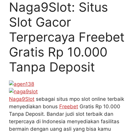
Naga9Slot: Situs
Slot Gacor
Terpercaya Freebet
Gratis Rp 10.000
Tanpa Deposit
Naga9Slot
sebagai situs mpo slot online terbaik
menyediakan bonus
Freebet
Gratis Rp 10.000
Tanpa Deposit. Bandar judi slot terbaik dan
terpercaya di Indonesia menyediakan fasilitas
bermain dengan uang asli yang bisa kamu