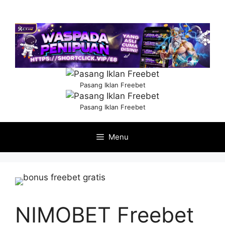
Langsung
ke
isi
Pasang Iklan Freebet
Pasang Iklan Freebet
Menu
NIMOBET Freebet