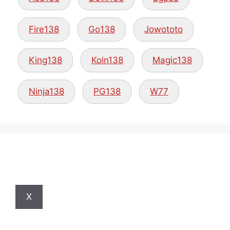
Fire138
Go138
Jowototo
King138
Koin138
Magic138
Ninja138
PG138
W77
X