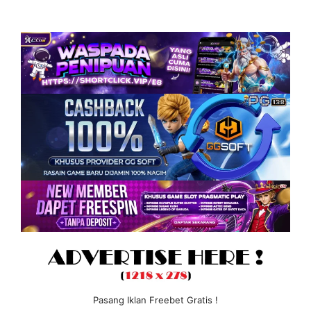
Langsung
ke
isi
Pasang Iklan Freebet Gratis !