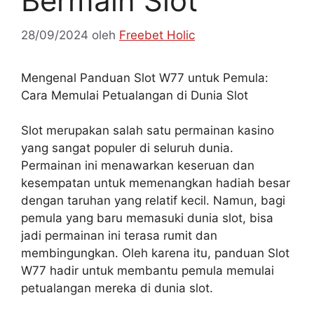
Bermain Slot
28/09/2024
oleh
Freebet Holic
Mengenal Panduan Slot W77 untuk Pemula:
Cara Memulai Petualangan di Dunia Slot
Slot merupakan salah satu permainan kasino
yang sangat populer di seluruh dunia.
Permainan ini menawarkan keseruan dan
kesempatan untuk memenangkan hadiah besar
dengan taruhan yang relatif kecil. Namun, bagi
pemula yang baru memasuki dunia slot, bisa
jadi permainan ini terasa rumit dan
membingungkan. Oleh karena itu, panduan Slot
W77 hadir untuk membantu pemula memulai
petualangan mereka di dunia slot.