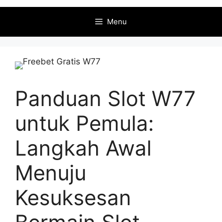
Menu
Panduan Slot W77
untuk Pemula:
Langkah Awal
Menuju
Kesuksesan