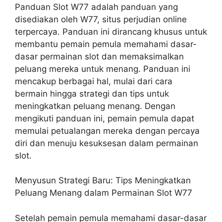
Panduan Slot W77 adalah panduan yang
disediakan oleh W77, situs perjudian online
terpercaya. Panduan ini dirancang khusus untuk
membantu pemain pemula memahami dasar-
dasar permainan slot dan memaksimalkan
peluang mereka untuk menang. Panduan ini
mencakup berbagai hal, mulai dari cara
bermain hingga strategi dan tips untuk
meningkatkan peluang menang. Dengan
mengikuti panduan ini, pemain pemula dapat
memulai petualangan mereka dengan percaya
diri dan menuju kesuksesan dalam permainan
slot.
Menyusun Strategi Baru: Tips Meningkatkan
Peluang Menang dalam Permainan Slot W77
Setelah pemain pemula memahami dasar-dasar