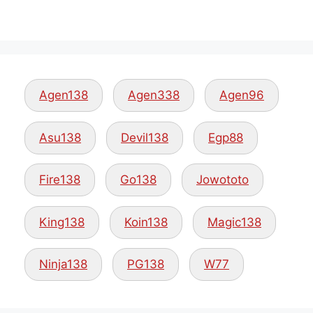
Agen138
Agen338
Agen96
Asu138
Devil138
Egp88
Fire138
Go138
Jowototo
King138
Koin138
Magic138
Ninja138
PG138
W77