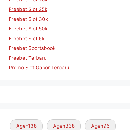
Freebet Slot 25k
Freebet Slot 30k
Freebet Slot 50k
Freebet Slot 5k
Freebet Sportsbook
Freebet Terbaru
Promo Slot Gacor Terbaru
Agen138
Agen338
Agen96