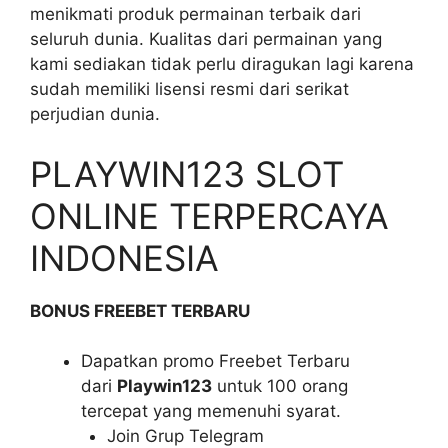
menikmati produk permainan terbaik dari
seluruh dunia. Kualitas dari permainan yang
kami sediakan tidak perlu diragukan lagi karena
sudah memiliki lisensi resmi dari serikat
perjudian dunia.
PLAYWIN123 SLOT
ONLINE TERPERCAYA
INDONESIA
BONUS FREEBET TERBARU
Dapatkan promo Freebet Terbaru
dari
Playwin123
untuk 100 orang
tercepat yang memenuhi syarat.
Join Grup Telegram