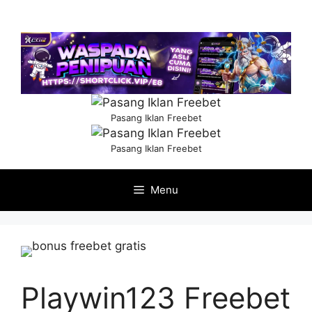
Langsung
ke
isi
Pasang Iklan Freebet
Pasang Iklan Freebet
Menu
Playwin123 Freebet