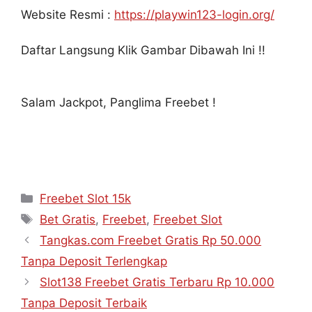
Website Resmi :
https://playwin123-login.org/
Daftar Langsung Klik Gambar Dibawah Ini !!
Salam Jackpot, Panglima Freebet !
Kategori
Freebet Slot 15k
Tag
Bet Gratis
,
Freebet
,
Freebet Slot
Tangkas.com Freebet Gratis Rp 50.000
Tanpa Deposit Terlengkap
Slot138 Freebet Gratis Terbaru Rp 10.000
Tanpa Deposit Terbaik