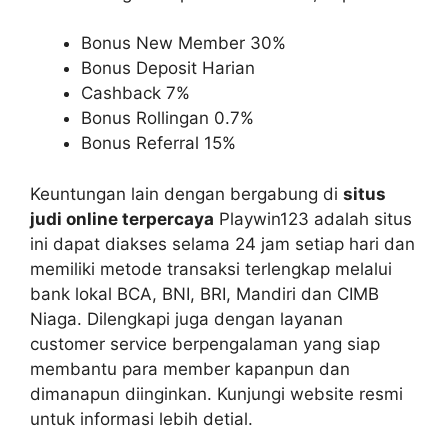
Bonus New Member 30%
Bonus Deposit Harian
Cashback 7%
Bonus Rollingan 0.7%
Bonus Referral 15%
Keuntungan lain dengan bergabung di
situs
judi online terpercaya
Playwin123 adalah situs
ini dapat diakses selama 24 jam setiap hari dan
memiliki metode transaksi terlengkap melalui
bank lokal BCA, BNI, BRI, Mandiri dan CIMB
Niaga. Dilengkapi juga dengan layanan
customer service berpengalaman yang siap
membantu para member kapanpun dan
dimanapun diinginkan. Kunjungi website resmi
untuk informasi lebih detial.