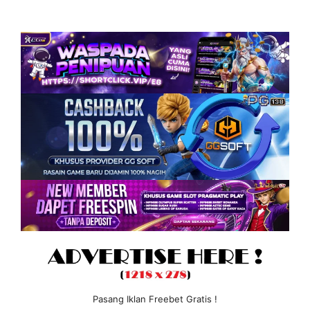
Langsung
ke
isi
Pasang Iklan Freebet Gratis !