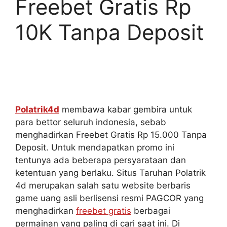
Freebet Gratis Rp
10K Tanpa Deposit
Polatrik4d
membawa kabar gembira untuk
para bettor seluruh indonesia, sebab
menghadirkan Freebet Gratis Rp 15.000 Tanpa
Deposit. Untuk mendapatkan promo ini
tentunya ada beberapa persyarataan dan
ketentuan yang berlaku. Situs Taruhan Polatrik
4d merupakan salah satu website berbaris
game uang asli berlisensi resmi PAGCOR yang
menghadirkan
freebet gratis
berbagai
permainan yang paling di cari saat ini. Di