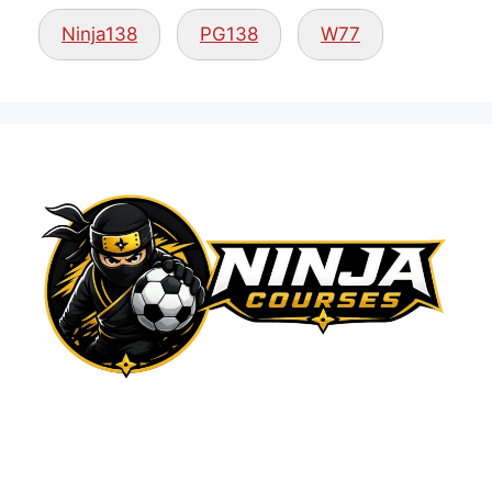
Ninja138
PG138
W77