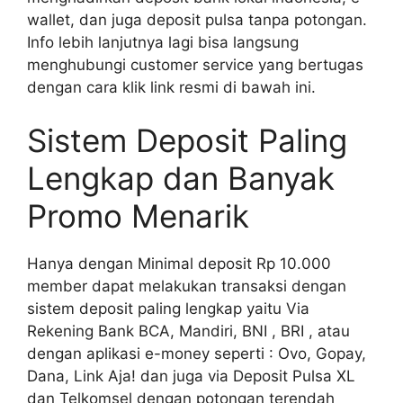
wallet, dan juga deposit pulsa tanpa potongan.
Info lebih lanjutnya lagi bisa langsung
menghubungi customer service yang bertugas
dengan cara klik link resmi di bawah ini.
Sistem Deposit Paling
Lengkap dan Banyak
Promo Menarik
Hanya dengan Minimal deposit Rp 10.000
member dapat melakukan transaksi dengan
sistem deposit paling lengkap yaitu Via
Rekening Bank BCA, Mandiri, BNI , BRI , atau
dengan aplikasi e-money seperti : Ovo, Gopay,
Dana, Link Aja! dan juga via Deposit Pulsa XL
dan Telkomsel dengan potongan terendah