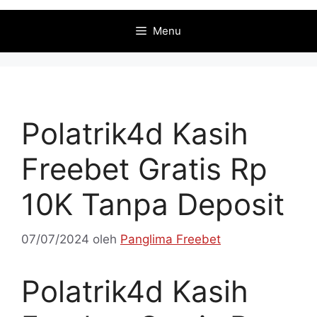
Menu
Polatrik4d Kasih
Freebet Gratis Rp
10K Tanpa Deposit
07/07/2024
oleh
Panglima Freebet
Polatrik4d Kasih