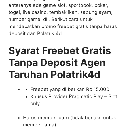
antaranya ada game slot, sportbook, poker,
togel, live casino, tembak ikan, sabung ayam,
number game, dll. Berikut cara untuk
mendapatkan promo freebet gratis tanpa harus
deposit dari Polatrik 4d .
Syarat Freebet Gratis
Tanpa Deposit Agen
Taruhan Polatrik4d
Freebet yang di berikan Rp 15.000
Khusus Provider Pragmatic Play – Slot
only
Harus member baru (tidak berlaku untuk
member lama)