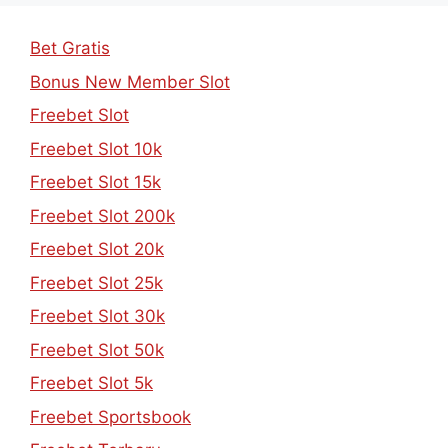
Bet Gratis
Bonus New Member Slot
Freebet Slot
Freebet Slot 10k
Freebet Slot 15k
Freebet Slot 200k
Freebet Slot 20k
Freebet Slot 25k
Freebet Slot 30k
Freebet Slot 50k
Freebet Slot 5k
Freebet Sportsbook