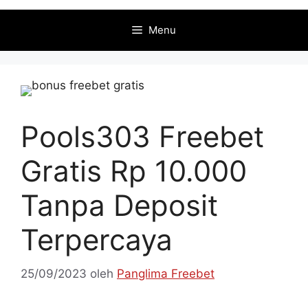
Menu
Pools303 Freebet
Gratis Rp 10.000
Tanpa Deposit
Terpercaya
25/09/2023
oleh
Panglima Freebet