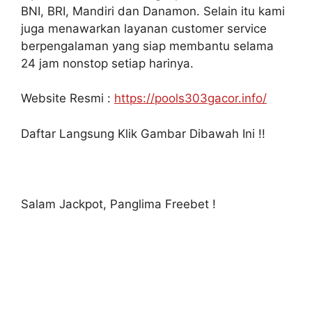
BNI, BRI, Mandiri dan Danamon. Selain itu kami
juga menawarkan layanan customer service
berpengalaman yang siap membantu selama
24 jam nonstop setiap harinya.
Website Resmi :
https://pools303gacor.info/
Daftar Langsung Klik Gambar Dibawah Ini !!
Salam Jackpot, Panglima Freebet !