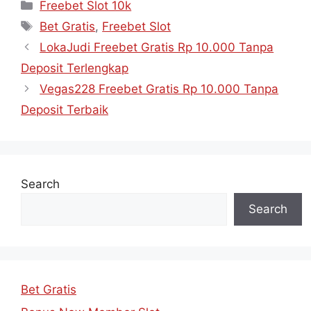
Kategori
Freebet Slot 10k
Tag
Bet Gratis
,
Freebet Slot
LokaJudi Freebet Gratis Rp 10.000 Tanpa
Deposit Terlengkap
Vegas228 Freebet Gratis Rp 10.000 Tanpa
Deposit Terbaik
Search
Search
Bet Gratis