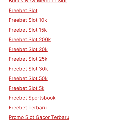
Bonus New Member Slot
Freebet Slot
Freebet Slot 10k
Freebet Slot 15k
Freebet Slot 200k
Freebet Slot 20k
Freebet Slot 25k
Freebet Slot 30k
Freebet Slot 50k
Freebet Slot 5k
Freebet Sportsbook
Freebet Terbaru
Promo Slot Gacor Terbaru