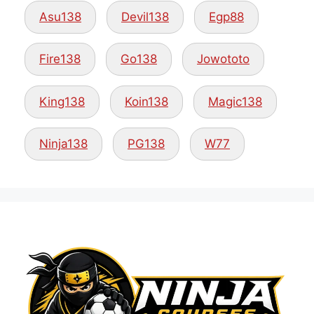
Asu138
Devil138
Egp88
Fire138
Go138
Jowototo
King138
Koin138
Magic138
Ninja138
PG138
W77