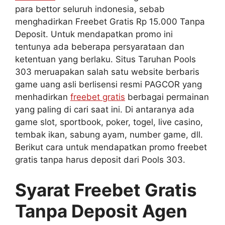
para bettor seluruh indonesia, sebab
menghadirkan Freebet Gratis Rp 15.000 Tanpa
Deposit. Untuk mendapatkan promo ini
tentunya ada beberapa persyarataan dan
ketentuan yang berlaku. Situs Taruhan Pools
303 meruapakan salah satu website berbaris
game uang asli berlisensi resmi PAGCOR yang
menhadirkan
freebet gratis
berbagai permainan
yang paling di cari saat ini. Di antaranya ada
game slot, sportbook, poker, togel, live casino,
tembak ikan, sabung ayam, number game, dll.
Berikut cara untuk mendapatkan promo freebet
gratis tanpa harus deposit dari Pools 303.
Syarat Freebet Gratis
Tanpa Deposit Agen