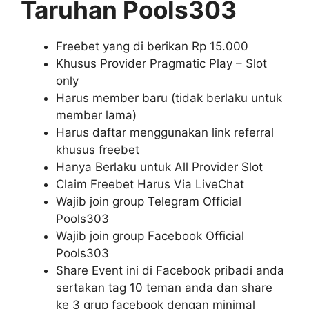
Taruhan Pools303
Freebet yang di berikan Rp 15.000
Khusus Provider Pragmatic Play – Slot
only
Harus member baru (tidak berlaku untuk
member lama)
Harus daftar menggunakan link referral
khusus freebet
Hanya Berlaku untuk All Provider Slot
Claim Freebet Harus Via LiveChat
Wajib join group Telegram Official
Pools303
Wajib join group Facebook Official
Pools303
Share Event ini di Facebook pribadi anda
sertakan tag 10 teman anda dan share
ke 3 grup facebook dengan minimal