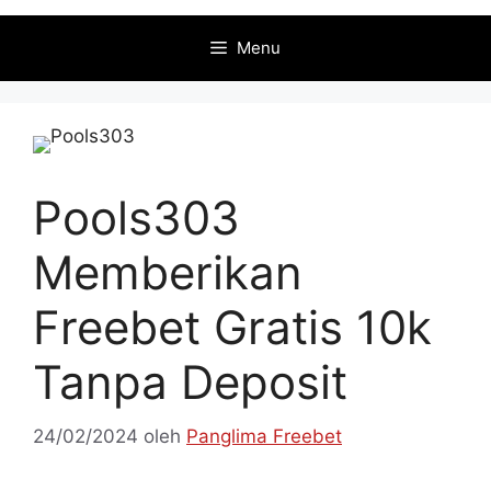
Menu
Pools303
Memberikan
Freebet Gratis 10k
Tanpa Deposit
24/02/2024
oleh
Panglima Freebet