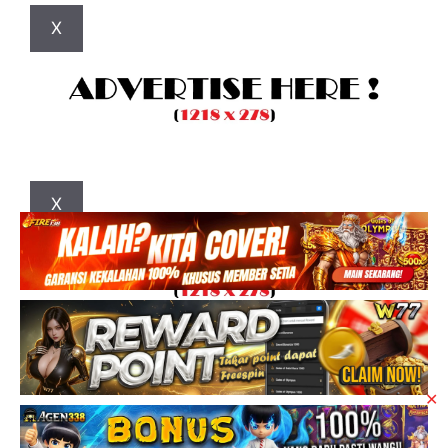
X
X
X
✕