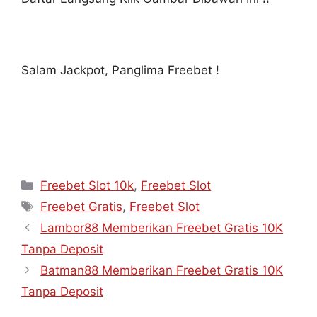
Salam Jackpot, Panglima Freebet !
Kategori
Freebet Slot 10k
,
Freebet Slot
Tag
Freebet Gratis
,
Freebet Slot
Lambor88 Memberikan Freebet Gratis 10K
Tanpa Deposit
Batman88 Memberikan Freebet Gratis 10K
Tanpa Deposit