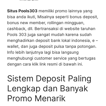
Situs Pools303
memiliki promo lainnya yang
bisa anda ikuti, Misalnya seperti bonus deposit,
bonus new member, rollingan mingguan,
cashback, dll. Bertransaksi di website taruhan
Pools 303 juga sangat mudah karena sudah
menghadirkan deposit bank lokal indonesia, e –
wallet, dan juga deposit pulsa tanpa potongan.
Info lebih lanjutnya lagi bisa langsung
menghubungi customer service yang bertugas
dengan cara klik link resmi di bawah ini.
Sistem Deposit Paling
Lengkap dan Banyak
Promo Menarik