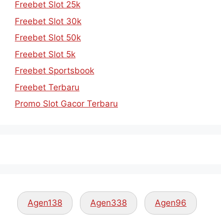
Freebet Slot 25k
Freebet Slot 30k
Freebet Slot 50k
Freebet Slot 5k
Freebet Sportsbook
Freebet Terbaru
Promo Slot Gacor Terbaru
Agen138
Agen338
Agen96