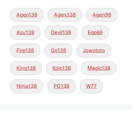
Agen138
Agen338
Agen96
Asu138
Devil138
Egp88
Fire138
Go138
Jowototo
King138
Koin138
Magic138
Ninja138
PG138
W77