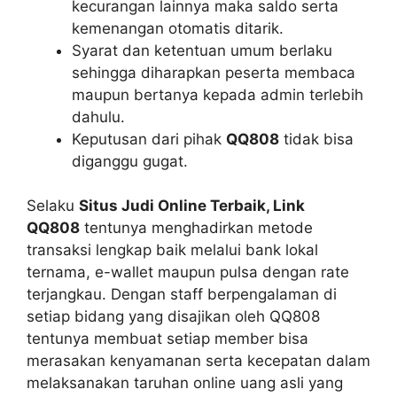
kecurangan lainnya maka saldo serta
kemenangan otomatis ditarik.
Syarat dan ketentuan umum berlaku
sehingga diharapkan peserta membaca
maupun bertanya kepada admin terlebih
dahulu.
Keputusan dari pihak
QQ808
tidak bisa
diganggu gugat.
Selaku
Situs Judi Online Terbaik, Link
QQ808
tentunya menghadirkan metode
transaksi lengkap baik melalui bank lokal
ternama, e-wallet maupun pulsa dengan rate
terjangkau. Dengan staff berpengalaman di
setiap bidang yang disajikan oleh QQ808
tentunya membuat setiap member bisa
merasakan kenyamanan serta kecepatan dalam
melaksanakan taruhan online uang asli yang