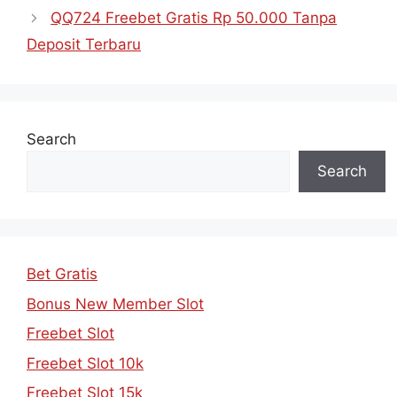
QQ724 Freebet Gratis Rp 50.000 Tanpa
Deposit Terbaru
Search
Search
Bet Gratis
Bonus New Member Slot
Freebet Slot
Freebet Slot 10k
Freebet Slot 15k