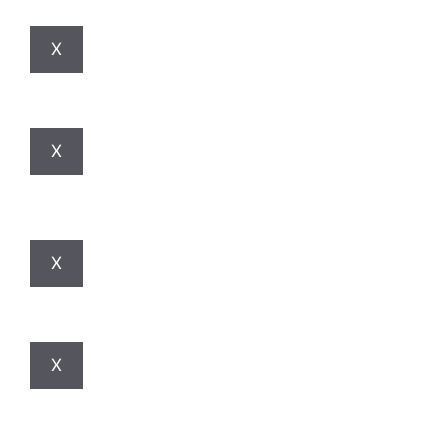
X
X
X
X