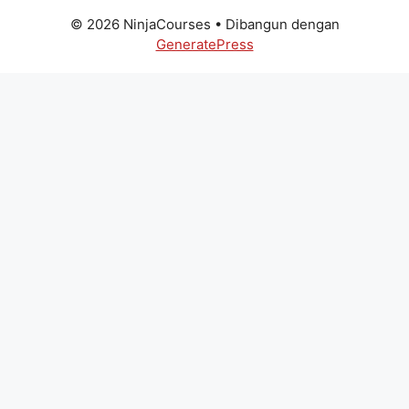
© 2026 NinjaCourses
• Dibangun dengan
GeneratePress