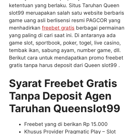
ketentuan yang berlaku. Situs Taruhan Queen
slot99 meruapakan salah satu website berbaris
game uang asli berlisensi resmi PAGCOR yang
menhadirkan
freebet gratis
berbagai permainan
yang paling di cari saat ini. Di antaranya ada
game slot, sportbook, poker, togel, live casino,
tembak ikan, sabung ayam, number game, dll.
Berikut cara untuk mendapatkan promo freebet
gratis tanpa harus deposit dari Queen slot99 .
Syarat Freebet Gratis
Tanpa Deposit Agen
Taruhan Queenslot99
Freebet yang di berikan Rp 15.000
Khusus Provider Pragmatic Play – Slot