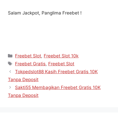
Salam Jackpot, Panglima Freebet !
Kategori
Freebet Slot
,
Freebet Slot 10k
Tag
Freebet Gratis
,
Freebet Slot
Tokpedslot88 Kasih Freebet Gratis 10K
Tanpa Deposit
Sakti55 Membagikan Freebet Gratis 10K
Tanpa Deposit