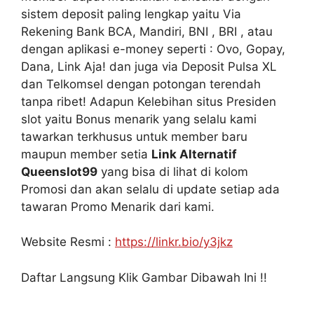
sistem deposit paling lengkap yaitu Via
Rekening Bank BCA, Mandiri, BNI , BRI , atau
dengan aplikasi e-money seperti : Ovo, Gopay,
Dana, Link Aja! dan juga via Deposit Pulsa XL
dan Telkomsel dengan potongan terendah
tanpa ribet! Adapun Kelebihan situs Presiden
slot yaitu Bonus menarik yang selalu kami
tawarkan terkhusus untuk member baru
maupun member setia
Link Alternatif
Queenslot99
yang bisa di lihat di kolom
Promosi dan akan selalu di update setiap ada
tawaran Promo Menarik dari kami.
Website Resmi :
https://linkr.bio/y3jkz
Daftar Langsung Klik Gambar Dibawah Ini !!