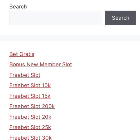
Search
Search
Bet Gratis
Bonus New Member Slot
Freebet Slot
Freebet Slot 10k
Freebet Slot 15k
Freebet Slot 200k
Freebet Slot 20k
Freebet Slot 25k
Freebet Slot 30k