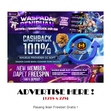
Langsung
ke
isi
Pasang Iklan Freebet Gratis !