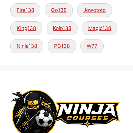
Fire138
Go138
Jowototo
King138
Koin138
Magic138
Ninja138
PG138
W77