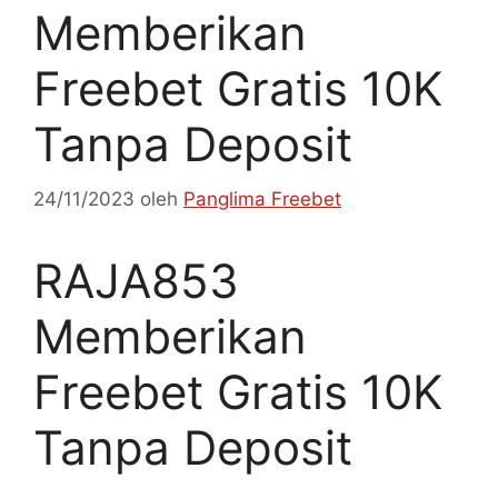
Memberikan
Freebet Gratis 10K
Tanpa Deposit
24/11/2023
oleh
Panglima Freebet
RAJA853
Memberikan
Freebet Gratis 10K
Tanpa Deposit