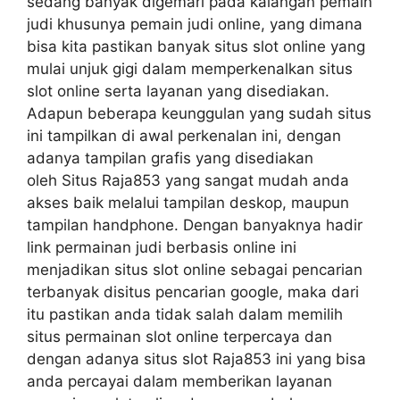
sedang banyak digemari pada kalangan pemain
judi khusunya pemain judi online, yang dimana
bisa kita pastikan banyak situs slot online yang
mulai unjuk gigi dalam memperkenalkan situs
slot online serta layanan yang disediakan.
Adapun beberapa keunggulan yang sudah situs
ini tampilkan di awal perkenalan ini, dengan
adanya tampilan grafis yang disediakan
oleh Situs Raja853 yang sangat mudah anda
akses baik melalui tampilan deskop, maupun
tampilan handphone. Dengan banyaknya hadir
link permainan judi berbasis online ini
menjadikan situs slot online sebagai pencarian
terbanyak disitus pencarian google, maka dari
itu pastikan anda tidak salah dalam memilih
situs permainan slot online terpercaya dan
dengan adanya situs slot Raja853 ini yang bisa
anda percayai dalam memberikan layanan