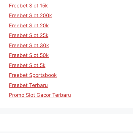
Freebet Slot 15k
Freebet Slot 200k
Freebet Slot 20k
Freebet Slot 25k
Freebet Slot 30k
Freebet Slot 50k
Freebet Slot 5k
Freebet Sportsbook
Freebet Terbaru
Promo Slot Gacor Terbaru