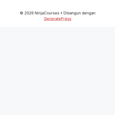
© 2026 NinjaCourses
• Dibangun dengan
GeneratePress