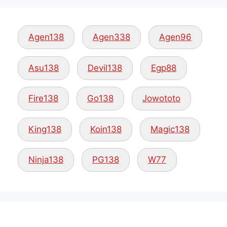
Agen138
Agen338
Agen96
Asu138
Devil138
Egp88
Fire138
Go138
Jowototo
King138
Koin138
Magic138
Ninja138
PG138
W77