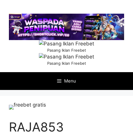
Langsung
ke
isi
Pasang Iklan Freebet
Pasang Iklan Freebet
Menu
RAJA853