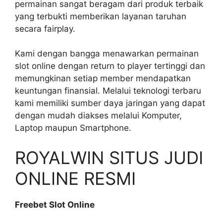
permainan sangat beragam dari produk terbaik
yang terbukti memberikan layanan taruhan
secara fairplay.
Kami dengan bangga menawarkan permainan
slot online dengan return to player tertinggi dan
memungkinan setiap member mendapatkan
keuntungan finansial. Melalui teknologi terbaru
kami memiliki sumber daya jaringan yang dapat
dengan mudah diakses melalui Komputer,
Laptop maupun Smartphone.
ROYALWIN SITUS JUDI
ONLINE RESMI
Freebet Slot Online