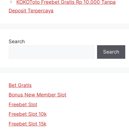
KOKOToto Freebet Gratis Rp 10.000 Tanpa
Deposit Terpercaya
Search
Search
Bet Gratis
Bonus New Member Slot
Freebet Slot
Freebet Slot 10k
Freebet Slot 15k