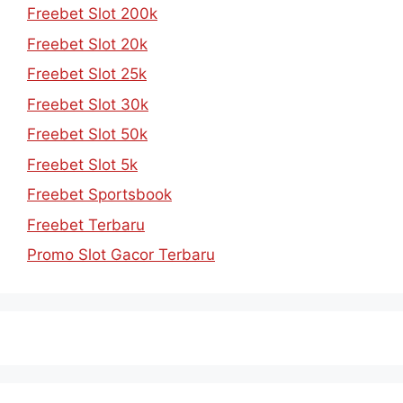
Freebet Slot 200k
Freebet Slot 20k
Freebet Slot 25k
Freebet Slot 30k
Freebet Slot 50k
Freebet Slot 5k
Freebet Sportsbook
Freebet Terbaru
Promo Slot Gacor Terbaru