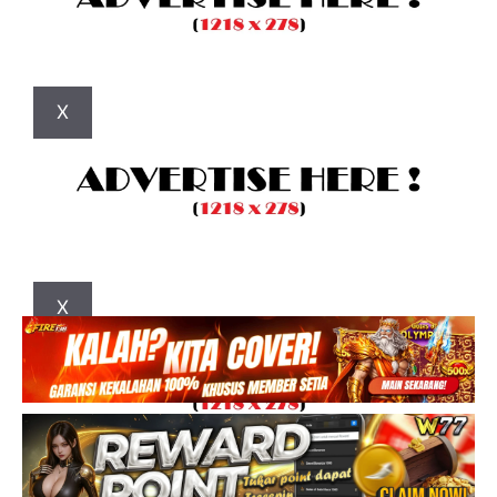
X
X
X