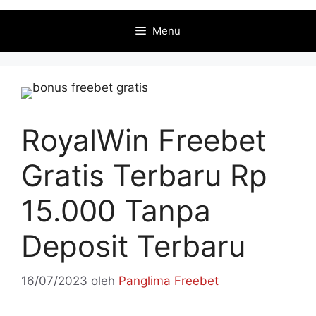
Menu
RoyalWin Freebet
Gratis Terbaru Rp
15.000 Tanpa
Deposit Terbaru
16/07/2023
oleh
Panglima Freebet