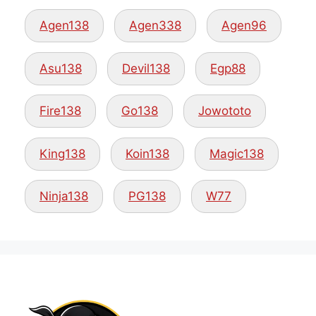
Agen138
Agen338
Agen96
Asu138
Devil138
Egp88
Fire138
Go138
Jowototo
King138
Koin138
Magic138
Ninja138
PG138
W77