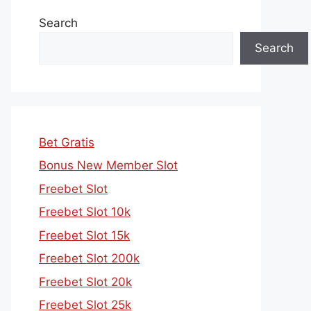
Search
Search
Bet Gratis
Bonus New Member Slot
Freebet Slot
Freebet Slot 10k
Freebet Slot 15k
Freebet Slot 200k
Freebet Slot 20k
Freebet Slot 25k