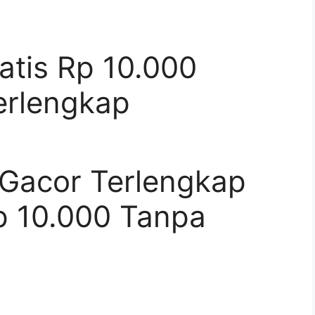
atis Rp 10.000
erlengkap
 Gacor Terlengkap
p 10.000 Tanpa