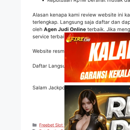
Keputusan Rp1M bersifat mutlak da
Alasan kenapa kami review website ini k
terlengkap. Langsung saja daftar dan da
oleh
Agen Judi Online
terbaik. Jika men
service terbaik mereka via Livechat secara
Website resmi:
Daftar Langsung Klik Gambar Dibawah Ini 
Salam Jackpot, Panglima Freebet !
Kategori
Freebet Slot 10k