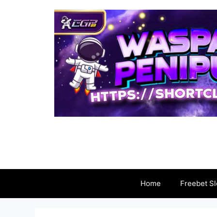
Langsung
ke
isi
Home
Freebet Sl