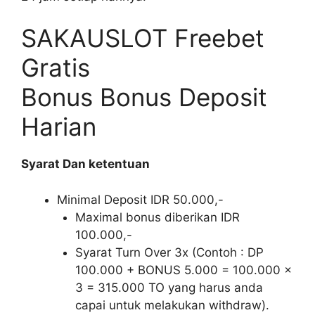
SAKAUSLOT Freebet
Gratis
Bonus Bonus Deposit
Harian
Syarat Dan ketentuan
Minimal Deposit IDR 50.000,-
Maximal bonus diberikan IDR
100.000,-
Syarat Turn Over 3x (Contoh : DP
100.000 + BONUS 5.000 = 100.000 x
3 = 315.000 TO yang harus anda
capai untuk melakukan withdraw).