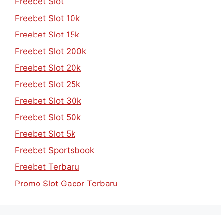
Freebet Slot
Freebet Slot 10k
Freebet Slot 15k
Freebet Slot 200k
Freebet Slot 20k
Freebet Slot 25k
Freebet Slot 30k
Freebet Slot 50k
Freebet Slot 5k
Freebet Sportsbook
Freebet Terbaru
Promo Slot Gacor Terbaru