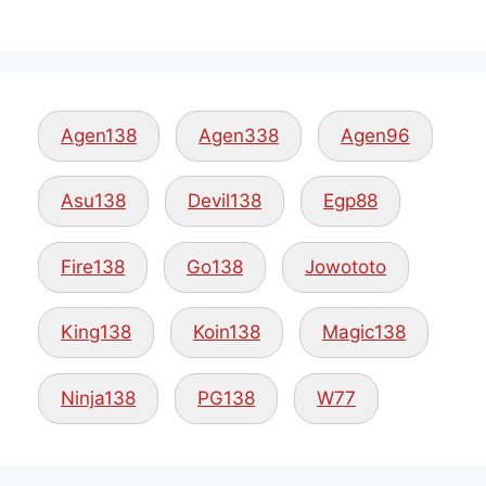
Agen138
Agen338
Agen96
Asu138
Devil138
Egp88
Fire138
Go138
Jowototo
King138
Koin138
Magic138
Ninja138
PG138
W77