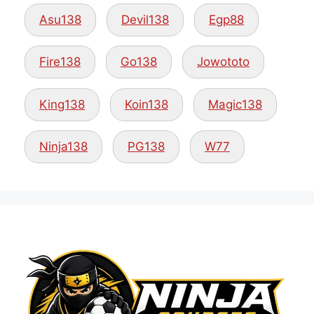
Asu138
Devil138
Egp88
Fire138
Go138
Jowototo
King138
Koin138
Magic138
Ninja138
PG138
W77