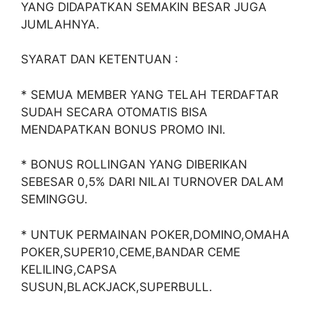
YANG DIDAPATKAN SEMAKIN BESAR JUGA
JUMLAHNYA.
SYARAT DAN KETENTUAN :
* SEMUA MEMBER YANG TELAH TERDAFTAR
SUDAH SECARA OTOMATIS BISA
MENDAPATKAN BONUS PROMO INI.
* BONUS ROLLINGAN YANG DIBERIKAN
SEBESAR 0,5% DARI NILAI TURNOVER DALAM
SEMINGGU.
* UNTUK PERMAINAN POKER,DOMINO,OMAHA
POKER,SUPER10,CEME,BANDAR CEME
KELILING,CAPSA
SUSUN,BLACKJACK,SUPERBULL.