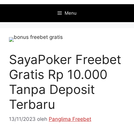
Menu
SayaPoker Freebet
Gratis Rp 10.000
Tanpa Deposit
Terbaru
13/11/2023
oleh
Panglima Freebet