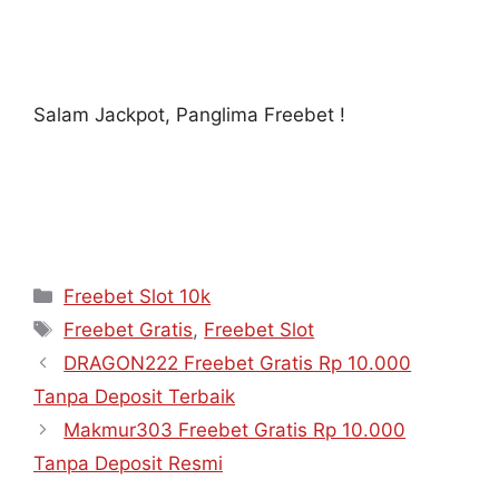
Salam Jackpot, Panglima Freebet !
Kategori
Freebet Slot 10k
Tag
Freebet Gratis
,
Freebet Slot
DRAGON222 Freebet Gratis Rp 10.000
Tanpa Deposit Terbaik
Makmur303 Freebet Gratis Rp 10.000
Tanpa Deposit Resmi