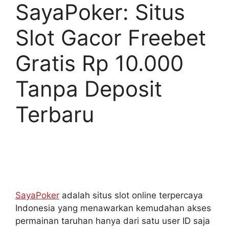
SayaPoker: Situs
Slot Gacor Freebet
Gratis Rp 10.000
Tanpa Deposit
Terbaru
SayaPoker
adalah situs slot online terpercaya
Indonesia yang menawarkan kemudahan akses
permainan taruhan hanya dari satu user ID saja