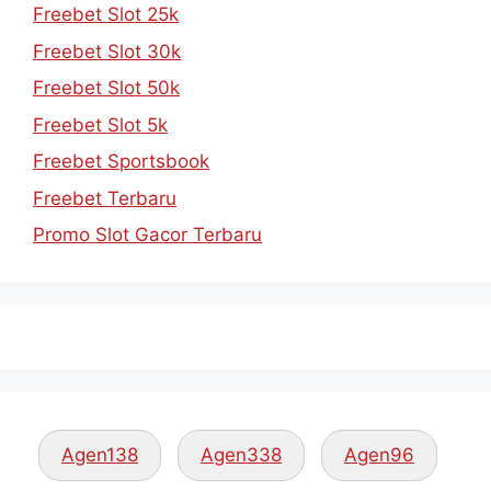
Freebet Slot 25k
Freebet Slot 30k
Freebet Slot 50k
Freebet Slot 5k
Freebet Sportsbook
Freebet Terbaru
Promo Slot Gacor Terbaru
Agen138
Agen338
Agen96