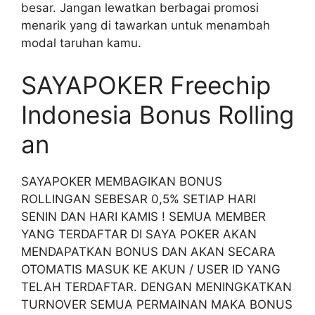
besar. Jangan lewatkan berbagai promosi
menarik yang di tawarkan untuk menambah
modal taruhan kamu.
SAYAPOKER Freechip
Indonesia Bonus Rolling
an
SAYAPOKER MEMBAGIKAN BONUS
ROLLINGAN SEBESAR 0,5% SETIAP HARI
SENIN DAN HARI KAMIS ! SEMUA MEMBER
YANG TERDAFTAR DI SAYA POKER AKAN
MENDAPATKAN BONUS DAN AKAN SECARA
OTOMATIS MASUK KE AKUN / USER ID YANG
TELAH TERDAFTAR. DENGAN MENINGKATKAN
TURNOVER SEMUA PERMAINAN MAKA BONUS