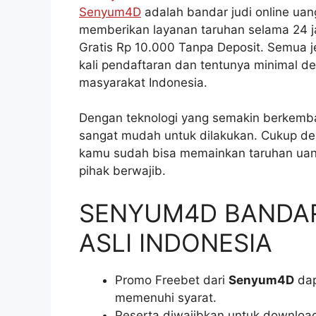
Senyum4D
adalah bandar judi online uan
memberikan layanan taruhan selama 24 
Gratis Rp 10.000 Tanpa Deposit. Semua j
kali pendaftaran dan tentunya minimal de
masyarakat Indonesia.
Dengan teknologi yang semakin berkemban
sangat mudah untuk dilakukan. Cukup den
kamu sudah bisa memainkan taruhan uang
pihak berwajib.
SENYUM4D BANDAR
ASLI INDONESIA
Promo Freebet dari
Senyum4D
dap
memenuhi syarat.
Peserta diwajibkan untuk download