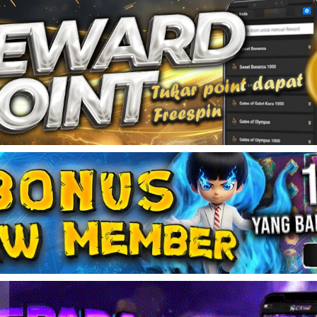
eposit Terbaik
sit Resmi
X