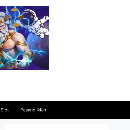
Slot
Pasang Iklan