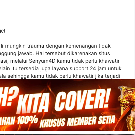
el
li
mungkin trauma dengan kemenangan tidak
nggung jawab. Hal tersebut dikarenakan situs
erasi, melalui Senyum4D kamu tidak perlu khawatir
in itu tersedia juga layana support 24 jam untuk
 sehingga kamu tidak perlu khawatir jika terjadi
um4D/
!!