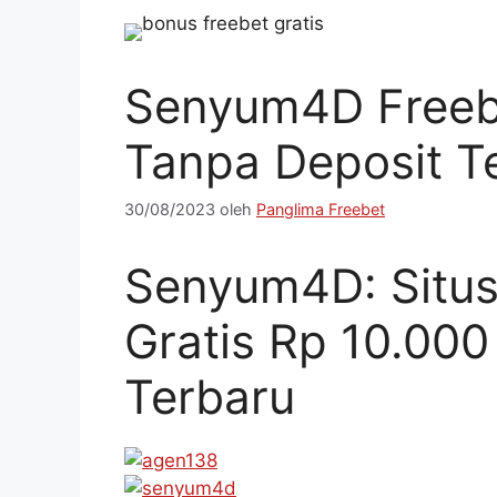
Senyum4D Freebe
Tanpa Deposit T
30/08/2023
oleh
Panglima Freebet
Senyum4D: Situs
Gratis Rp 10.000
Terbaru