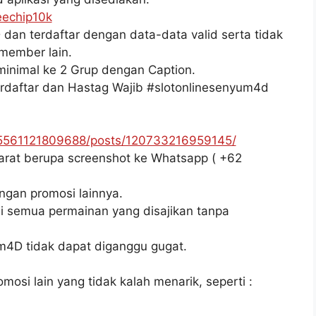
reechip10k
D dan terdaftar dengan data-data valid serta tidak
member lain.
minimal ke 2 Grup dengan Caption.
erdaftar dan Hastag Wajib #slotonlinesenyum4d
05561121809688/posts/120733216959145/
arat berupa screenshot ke Whatsapp ( +62
ngan promosi lainnya.
i semua permainan yang disajikan tanpa
m4D tidak dapat diganggu gugat.
osi lain yang tidak kalah menarik, seperti :