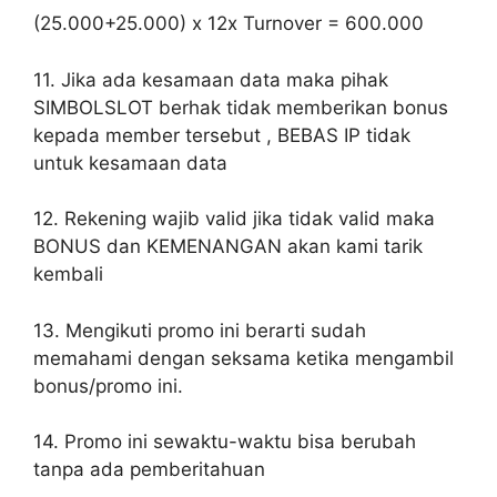
(25.000+25.000) x 12x Turnover = 600.000
11. Jika ada kesamaan data maka pihak
SIMBOLSLOT berhak tidak memberikan bonus
kepada member tersebut , BEBAS IP tidak
untuk kesamaan data
12. Rekening wajib valid jika tidak valid maka
BONUS dan KEMENANGAN akan kami tarik
kembali
13. Mengikuti promo ini berarti sudah
memahami dengan seksama ketika mengambil
bonus/promo ini.
14. Promo ini sewaktu-waktu bisa berubah
tanpa ada pemberitahuan