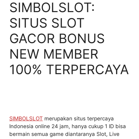
SIMBOLSLOT:
SITUS SLOT
GACOR BONUS
NEW MEMBER
100% TERPERCAYA
SIMBOLSLOT
merupakan situs terpercaya
Indonesia online 24 jam, hanya cukup 1 ID bisa
bermain semua game diantaranya Slot, Live