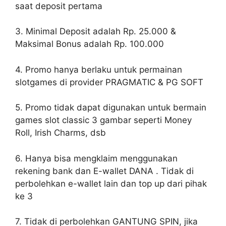
saat deposit pertama
3. Minimal Deposit adalah Rp. 25.000 &
Maksimal Bonus adalah Rp. 100.000
4. Promo hanya berlaku untuk permainan
slotgames di provider PRAGMATIC & PG SOFT
5. Promo tidak dapat digunakan untuk bermain
games slot classic 3 gambar seperti Money
Roll, Irish Charms, dsb
6. Hanya bisa mengklaim menggunakan
rekening bank dan E-wallet DANA . Tidak di
perbolehkan e-wallet lain dan top up dari pihak
ke 3
7. Tidak di perbolehkan GANTUNG SPIN, jika