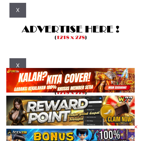
X
X
X
✕