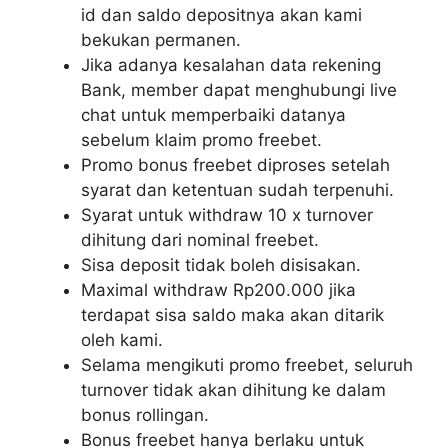
id dan saldo depositnya akan kami
bekukan permanen.
Jika adanya kesalahan data rekening
Bank, member dapat menghubungi live
chat untuk memperbaiki datanya
sebelum klaim promo freebet.
Promo bonus freebet diproses setelah
syarat dan ketentuan sudah terpenuhi.
Syarat untuk withdraw 10 x turnover
dihitung dari nominal freebet.
Sisa deposit tidak boleh disisakan.
Maximal withdraw Rp200.000 jika
terdapat sisa saldo maka akan ditarik
oleh kami.
Selama mengikuti promo freebet, seluruh
turnover tidak akan dihitung ke dalam
bonus rollingan.
Bonus freebet hanya berlaku untuk