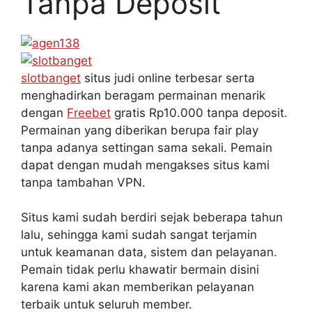
Tanpa Deposit
slotbanget
situs judi online terbesar serta
menghadirkan beragam permainan menarik
dengan
Freebet
gratis Rp10.000 tanpa deposit.
Permainan yang diberikan berupa fair play
tanpa adanya settingan sama sekali. Pemain
dapat dengan mudah mengakses situs kami
tanpa tambahan VPN.
Situs kami sudah berdiri sejak beberapa tahun
lalu, sehingga kami sudah sangat terjamin
untuk keamanan data, sistem dan pelayanan.
Pemain tidak perlu khawatir bermain disini
karena kami akan memberikan pelayanan
terbaik untuk seluruh member.