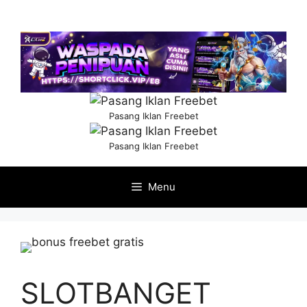
Langsung
ke
isi
Pasang Iklan Freebet
Pasang Iklan Freebet
Menu
SLOTBANGET