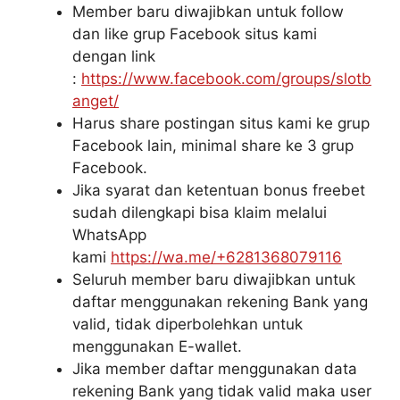
Member baru diwajibkan untuk follow
dan like grup Facebook situs kami
dengan link
:
https://www.facebook.com/groups/slotb
anget/
Harus share postingan situs kami ke grup
Facebook lain, minimal share ke 3 grup
Facebook.
Jika syarat dan ketentuan bonus freebet
sudah dilengkapi bisa klaim melalui
WhatsApp
kami
https://wa.me/+6281368079116
Seluruh member baru diwajibkan untuk
daftar menggunakan rekening Bank yang
valid, tidak diperbolehkan untuk
menggunakan E-wallet.
Jika member daftar menggunakan data
rekening Bank yang tidak valid maka user