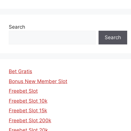
Search
Search
Bet Gratis
Bonus New Member Slot
Freebet Slot
Freebet Slot 10k
Freebet Slot 15k
Freebet Slot 200k
Freebet Slot 20k