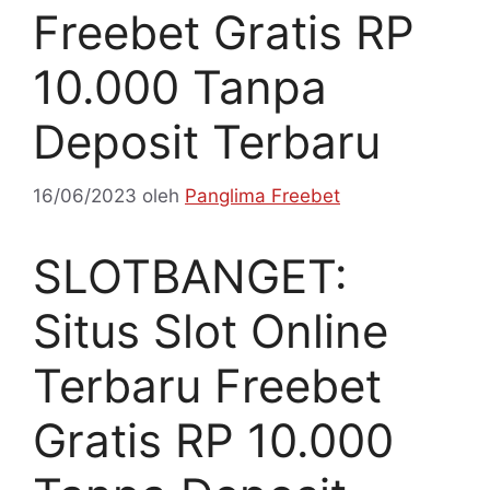
Freebet Gratis RP
10.000 Tanpa
Deposit Terbaru
16/06/2023
oleh
Panglima Freebet
SLOTBANGET:
Situs Slot Online
Terbaru Freebet
Gratis RP 10.000