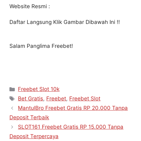
Website Resmi :
Daftar Langsung Klik Gambar Dibawah Ini !!
Salam Panglima Freebet!
Kategori
Freebet Slot 10k
Tag
Bet Gratis
,
Freebet
,
Freebet Slot
MantulBro Freebet Gratis RP 20.000 Tanpa
Deposit Terbaik
SLOT161 Freebet Gratis RP 15.000 Tanpa
Deposit Terpercaya