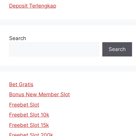
Deposit Terlengkap
Search
Search
Bet Gratis
Bonus New Member Slot
Freebet Slot
Freebet Slot 10k
Freebet Slot 15k
Freebet Slot 200k