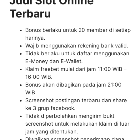
Judi Slot Online
Terbaru
Bonus berlaku untuk 20 member di setiap
harinya.
Wajib menggunakan rekening bank valid.
Tidak berlaku untuk daftar menggunakan
E-Money dan E-Wallet.
Klaim freebet mulai dari jam 11:00 WIB –
16:00 WIB.
Bonus akan dibagikan pada jam 21:00
WIB
Screenshot postingan terbaru dan share
ke 3 grup facebook.
Tidak diperbolehkan mengirim bukti
screenshot untuk melakukan klaim di luar
jam yang ditentukan.
Diwajikan screenshot penerimaan dana