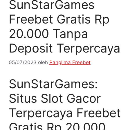
SunStarGames
Freebet Gratis Rp
20.000 Tanpa
Deposit Terpercaya
05/07/2023
oleh
Panglima Freebet
SunStarGames:
Situs Slot Gacor
Terpercaya Freebet
Gratis Rp 20.000