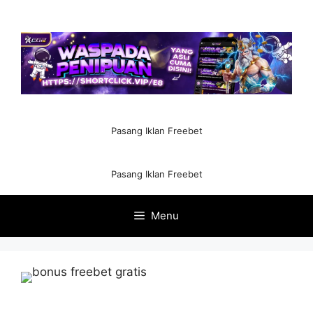
Langsung
ke
isi
Pasang Iklan Freebet
Pasang Iklan Freebet
Menu