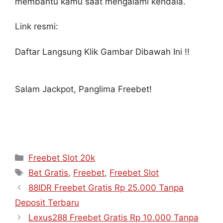
membantu kamu saat mengalami kendala.
Link resmi:
Daftar Langsung Klik Gambar Dibawah Ini !!
Salam Jackpot, Panglima Freebet!
Kategori
Freebet Slot 20k
Tag
Bet Gratis
,
Freebet
,
Freebet Slot
88IDR Freebet Gratis Rp 25.000 Tanpa
Deposit Terbaru
Lexus288 Freebet Gratis Rp 10.000 Tanpa