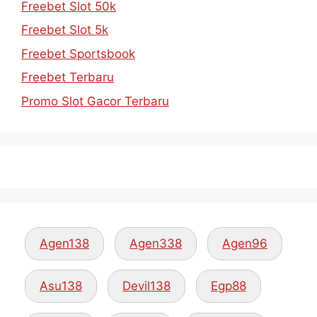
Freebet Slot 50k
Freebet Slot 5k
Freebet Sportsbook
Freebet Terbaru
Promo Slot Gacor Terbaru
Agen138
Agen338
Agen96
Asu138
Devil138
Egp88