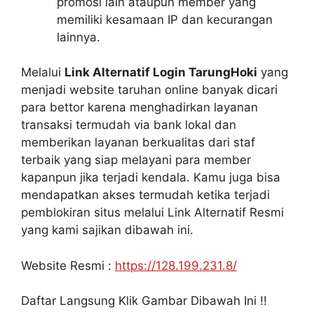
promosi lain ataupun member yang
memiliki kesamaan IP dan kecurangan
lainnya.
Melalui
Link Alternatif Login TarungHoki
yang
menjadi website taruhan online banyak dicari
para bettor karena menghadirkan layanan
transaksi termudah via bank lokal dan
memberikan layanan berkualitas dari staf
terbaik yang siap melayani para member
kapanpun jika terjadi kendala. Kamu juga bisa
mendapatkan akses termudah ketika terjadi
pemblokiran situs melalui Link Alternatif Resmi
yang kami sajikan dibawah ini.
Website Resmi :
https://128.199.231.8/
Daftar Langsung Klik Gambar Dibawah Ini !!