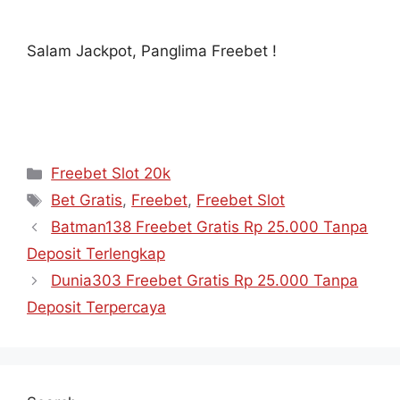
Salam Jackpot, Panglima Freebet !
Kategori
Freebet Slot 20k
Tag
Bet Gratis
,
Freebet
,
Freebet Slot
Batman138 Freebet Gratis Rp 25.000 Tanpa
Deposit Terlengkap
Dunia303 Freebet Gratis Rp 25.000 Tanpa
Deposit Terpercaya