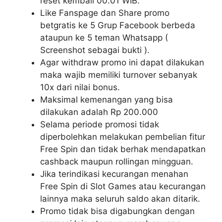
reset kembali 00.01 WIB.
Like Fanspage dan Share promo
betgratis ke 5 Grup Facebook berbeda
ataupun ke 5 teman Whatsapp (
Screenshot sebagai bukti ).
Agar withdraw promo ini dapat dilakukan
maka wajib memiliki turnover sebanyak
10x dari nilai bonus.
Maksimal kemenangan yang bisa
dilakukan adalah Rp 200.000
Selama periode promosi tidak
diperbolehkan melakukan pembelian fitur
Free Spin dan tidak berhak mendapatkan
cashback maupun rollingan mingguan.
Jika terindikasi kecurangan menahan
Free Spin di Slot Games atau kecurangan
lainnya maka seluruh saldo akan ditarik.
Promo tidak bisa digabungkan dengan