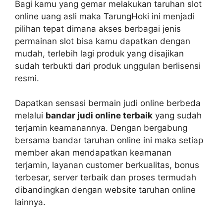
Bagi kamu yang gemar melakukan taruhan slot
online uang asli maka TarungHoki ini menjadi
pilihan tepat dimana akses berbagai jenis
permainan slot bisa kamu dapatkan dengan
mudah, terlebih lagi produk yang disajikan
sudah terbukti dari produk unggulan berlisensi
resmi.
Dapatkan sensasi bermain judi online berbeda
melalui
bandar judi online terbaik
yang sudah
terjamin keamanannya. Dengan bergabung
bersama bandar taruhan online ini maka setiap
member akan mendapatkan keamanan
terjamin, layanan customer berkualitas, bonus
terbesar, server terbaik dan proses termudah
dibandingkan dengan website taruhan online
lainnya.