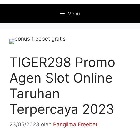
Menu
TIGER298 Promo
Agen Slot Online
Taruhan
Terpercaya 2023
23/05/2023
oleh
Panglima Freebet