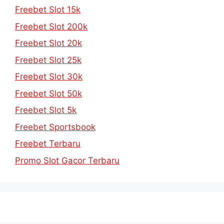
Freebet Slot 15k
Freebet Slot 200k
Freebet Slot 20k
Freebet Slot 25k
Freebet Slot 30k
Freebet Slot 50k
Freebet Slot 5k
Freebet Sportsbook
Freebet Terbaru
Promo Slot Gacor Terbaru