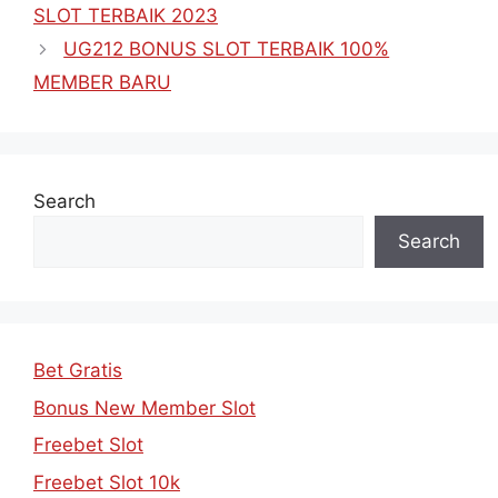
SLOT TERBAIK 2023
UG212 BONUS SLOT TERBAIK 100%
MEMBER BARU
Search
Search
Bet Gratis
Bonus New Member Slot
Freebet Slot
Freebet Slot 10k