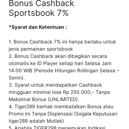
Bonus Cashback
Sportsbook 7%
*Syarat dan Ketentuan :
1. Bonus Cashback 7% ini hanya berlaku untuk
jenis permainan sportsbook
2. Bonus Cashback akan dibagikan secara
otomatis ke ID Player setiap hari Selasa Jam
14:00 WIB (Periode Hitungan Rollingan Selasa –
Senin).
3. Syarat untuk mendapatkan Cashback
mingguan minimal lose Rp 250.000,- Tanpa
Maksimal Bonus (UNLIMITED).
4. Tiger289 berhak membatalkan Bonus atau
Promo ini Tanpa Dispensasi (Segala Keputusan
tiger289 adalah Mutlak)
5. Apabila TIGER298 menemukan Indikasi