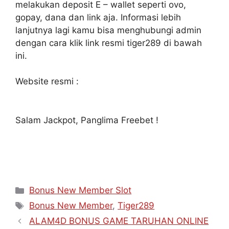
melakukan deposit E – wallet seperti ovo,
gopay, dana dan link aja. Informasi lebih
lanjutnya lagi kamu bisa menghubungi admin
dengan cara klik link resmi tiger289 di bawah
ini.
Website resmi :
Salam Jackpot, Panglima Freebet !
Kategori
Bonus New Member Slot
Tag
Bonus New Member
,
Tiger289
ALAM4D BONUS GAME TARUHAN ONLINE