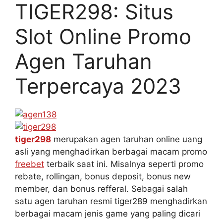
TIGER298: Situs
Slot Online Promo
Agen Taruhan
Terpercaya 2023
tiger298
merupakan agen taruhan online uang
asli yang menghadirkan berbagai macam promo
freebet
terbaik saat ini. Misalnya seperti promo
rebate, rollingan, bonus deposit, bonus new
member, dan bonus refferal. Sebagai salah
satu agen taruhan resmi tiger289 menghadirkan
berbagai macam jenis game yang paling dicari