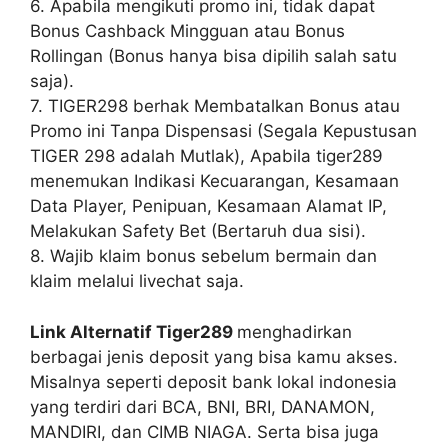
6. Apabila mengikuti promo ini, tidak dapat
Bonus Cashback Mingguan atau Bonus
Rollingan (Bonus hanya bisa dipilih salah satu
saja).
7. TIGER298 berhak Membatalkan Bonus atau
Promo ini Tanpa Dispensasi (Segala Kepustusan
TIGER 298 adalah Mutlak), Apabila tiger289
menemukan Indikasi Kecuarangan, Kesamaan
Data Player, Penipuan, Kesamaan Alamat IP,
Melakukan Safety Bet (Bertaruh dua sisi).
8. Wajib klaim bonus sebelum bermain dan
klaim melalui livechat saja.
Link Alternatif Tiger289
menghadirkan
berbagai jenis deposit yang bisa kamu akses.
Misalnya seperti deposit bank lokal indonesia
yang terdiri dari BCA, BNI, BRI, DANAMON,
MANDIRI, dan CIMB NIAGA. Serta bisa juga