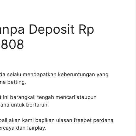
anpa Deposit Rp
O808
da selalu mendapatkan keberuntungan yang
e betting.
 ini barangkali tengah mencari ataupun
ana untuk bertaruh.
embali akan kami bagikan ulasan freebet perdana
rcaya dan fairplay.