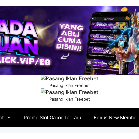
Pasang Iklan Freebet
Pasang Iklan Freebet
ot
Promo Slot Gacor Terbaru
Bonus New Member 