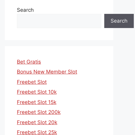
Search
Search
Bet Gratis
Bonus New Member Slot
Freebet Slot
Freebet Slot 10k
Freebet Slot 15k
Freebet Slot 200k
Freebet Slot 20k
Freebet Slot 25k