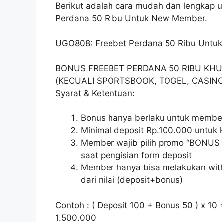
Berikut adalah cara mudah dan lengkap
Perdana 50 Ribu Untuk New Member.
UGO808: Freebet Perdana 50 Ribu Unt
BONUS FREEBET PERDANA 50 RIBU KH
(KECUALI SPORTSBOOK, TOGEL, CASIN
Syarat & Ketentuan:
Bonus hanya berlaku untuk member
Minimal deposit Rp.100.000 untu
Member wajib pilih promo “BONUS
saat pengisian form deposit
Member hanya bisa melakukan wit
dari nilai (deposit+bonus)
Contoh : ( Deposit 100 + Bonus 50 ) x 10
1.500.000