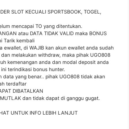
OVIDER SLOT KECUALI SPORTSBOOK, TOGEL,
belum mencapai TO yang ditentukan.
URANGAN atau DATA TIDAK VALID maka BONUS
Tarik kembali
 ewallet, di WAJIB kan akun ewallet anda sudah
fikasi dan melakukan withdraw, maka pihak UGO808
uruh kemenangan anda dan modal deposit anda
ni terindikasi bonus hunter.
n data yang benar.. pihak UGO808 tidak akan
h terdaftar
 DAPAT DIBATALKAN
UTLAK dan tidak dapat di ganggu gugat.
HAT UNTUK INFO LEBIH LANJUT