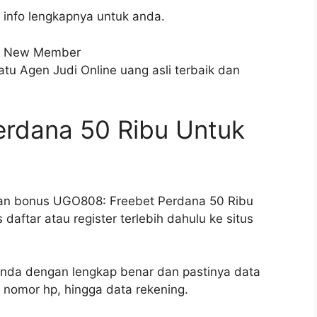
 info lengkapnya untuk anda.
uk New Member
u Agen Judi Online uang asli terbaik dan
rdana 50 Ribu Untuk
kan bonus UGO808: Freebet Perdana 50 Ribu
aftar atau register terlebih dahulu ke situs
 anda dengan lengkap benar dan pastinya data
, nomor hp, hingga data rekening.