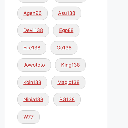
Agen96
Asu138
Devil138
Egp88
Fire138
Go138
Jowototo
King138
Koin138
Magic138
Ninja138
PG138
W77