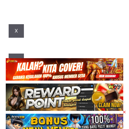
X
X
X
✕
X