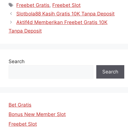
Tag
Freebet Gratis
,
Freebet Slot
Slotbola88 Kasih Gratis 10K Tanpa Deposit
Aktif4d Memberikan Freebet Gratis 10K
Tanpa Deposit
Search
Search
Bet Gratis
Bonus New Member Slot
Freebet Slot