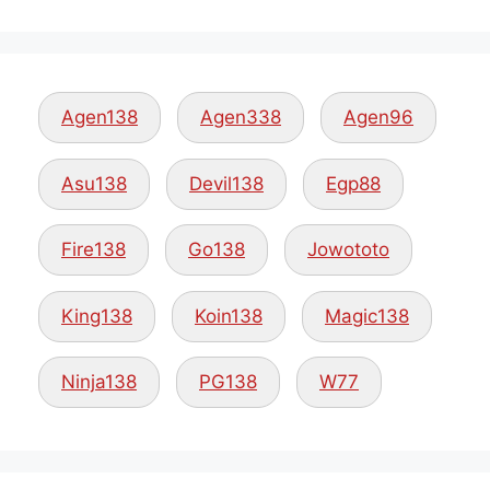
Agen138
Agen338
Agen96
Asu138
Devil138
Egp88
Fire138
Go138
Jowototo
King138
Koin138
Magic138
Ninja138
PG138
W77