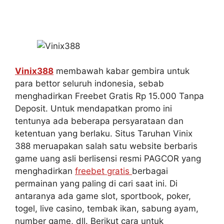
Vinix388
membawah kabar gembira untuk
para bettor seluruh indonesia, sebab
menghadirkan Freebet Gratis Rp 15.000 Tanpa
Deposit. Untuk mendapatkan promo ini
tentunya ada beberapa persyarataan dan
ketentuan yang berlaku. Situs Taruhan Vinix
388 meruapakan salah satu website berbaris
game uang asli berlisensi resmi PAGCOR yang
menghadirkan
freebet gratis
berbagai
permainan yang paling di cari saat ini. Di
antaranya ada game slot, sportbook, poker,
togel, live casino, tembak ikan, sabung ayam,
number game, dll. Berikut cara untuk