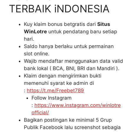
TERBAIK iNDONESIA
Kuy klaim bonus betgratis dari
Situs
WinLotre
untuk pendatang baru setiap
hari.
Saldo hanya berlaku untuk permainan
slot online.
Wajib mendaftar menggunakan data valid
bank lokal ( BCA, BNI, BRI dan Mandiri ).
Klaim dengan mengirimkan bukti
memenuhi syarat ke admin di
:
https://t.me/Freebet789
Follow Instagram
:
https://www.instagram.com/winlotre
official/
Bagikan postingan ke minimal 5 Grup
Publik Facebook lalu screenshot sebagia