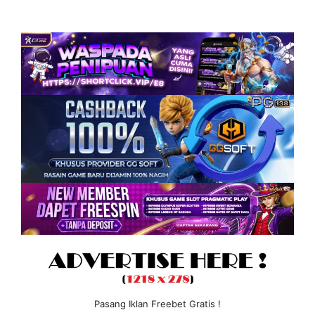
Langsung
ke
isi
Pasang Iklan Freebet Gratis !