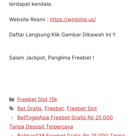
terdapat kendala.
Website Resmi :
https://winlotre.us/
Daftar Langsung Klik Gambar Dibawah Ini !!
Salam Jackpot, Panglima Freebet !
Kategori
Freebet Slot 15k
Tag
Bet Gratis
,
Freebet
,
Freebet Slot
BetTogelAsia Freebet Gratis Rp 25.000
Tanpa Deposit Terpercaya
Batman138 Freebet Gratis Rp 25.000 Tanpa