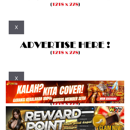
X
X
X