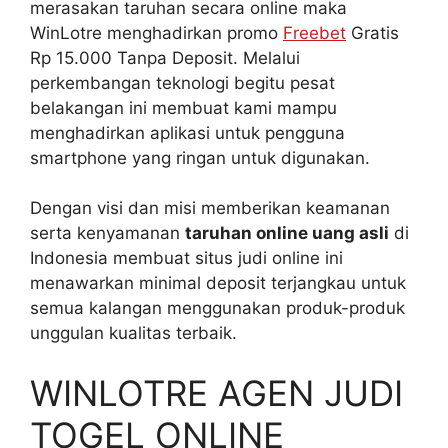
merasakan taruhan secara online maka
WinLotre menghadirkan promo
Freebet
Gratis
Rp 15.000 Tanpa Deposit. Melalui
perkembangan teknologi begitu pesat
belakangan ini membuat kami mampu
menghadirkan aplikasi untuk pengguna
smartphone yang ringan untuk digunakan.
Dengan visi dan misi memberikan keamanan
serta kenyamanan
taruhan online uang asli
di
Indonesia membuat situs judi online ini
menawarkan minimal deposit terjangkau untuk
semua kalangan menggunakan produk-produk
unggulan kualitas terbaik.
WINLOTRE AGEN JUDI
TOGEL ONLINE