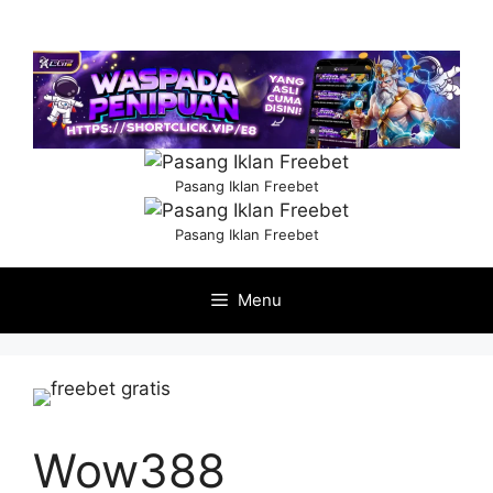
Langsung
ke
isi
Pasang Iklan Freebet
Pasang Iklan Freebet
Menu
Wow388