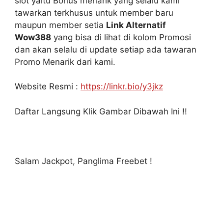
slot yaitu Bonus menarik yang selalu kami
tawarkan terkhusus untuk member baru
maupun member setia
Link Alternatif
Wow388
yang bisa di lihat di kolom Promosi
dan akan selalu di update setiap ada tawaran
Promo Menarik dari kami.
Website Resmi :
https://linkr.bio/y3jkz
Daftar Langsung Klik Gambar Dibawah Ini !!
Salam Jackpot, Panglima Freebet !