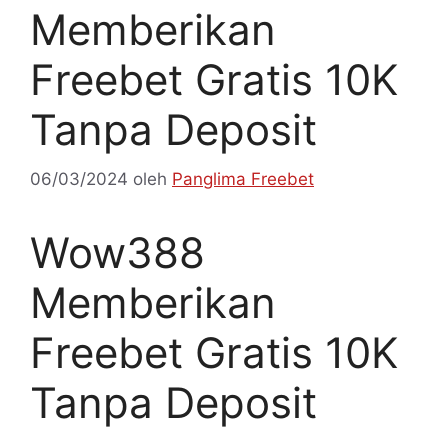
Memberikan
Freebet Gratis 10K
Tanpa Deposit
06/03/2024
oleh
Panglima Freebet
Wow388
Memberikan
Freebet Gratis 10K
Tanpa Deposit