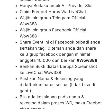
Hanya Berlaku untuk All Provider Slot
Claim Freebet Harus Via LiveChat
Wajib join group Telegram Official
Wow388
Wajib join group Facebook Official
Wow388
Share Event ini di Facebook pribadi anda
sertakan tag 10 teman anda dan share
ke 3 grup facebook dengan minimal
anggota 10.000 dan berikan
#Wow388
Berikan Bukti diatas berupa Screenshot
ke LiveChat Wow388
Pastikan Nama & Rekening yang
didaftarkan harus sesuai (tidak bisa di
ganti)
Bila ada kesalahan pada nama &
rekening dalam proses WD, maka Freebet
akan hangus.