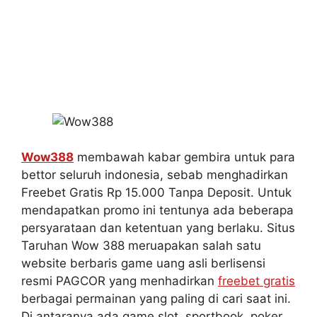
Wow388
membawah kabar gembira untuk para
bettor seluruh indonesia, sebab menghadirkan
Freebet Gratis Rp 15.000 Tanpa Deposit. Untuk
mendapatkan promo ini tentunya ada beberapa
persyarataan dan ketentuan yang berlaku. Situs
Taruhan Wow 388 meruapakan salah satu
website berbaris game uang asli berlisensi
resmi PAGCOR yang menhadirkan
freebet gratis
berbagai permainan yang paling di cari saat ini.
Di antaranya ada game slot, sportbook, poker,