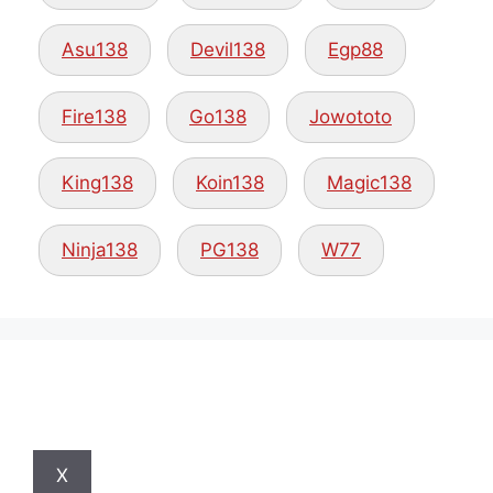
Asu138
Devil138
Egp88
Fire138
Go138
Jowototo
King138
Koin138
Magic138
Ninja138
PG138
W77
X