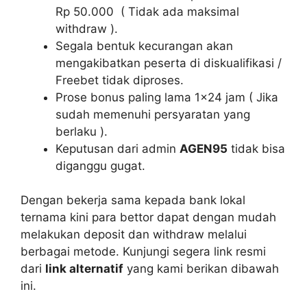
Rp 50.000 ( Tidak ada maksimal
withdraw ).
Segala bentuk kecurangan akan
mengakibatkan peserta di diskualifikasi /
Freebet tidak diproses.
Prose bonus paling lama 1×24 jam ( Jika
sudah memenuhi persyaratan yang
berlaku ).
Keputusan dari admin
AGEN95
tidak bisa
diganggu gugat.
Dengan bekerja sama kepada bank lokal
ternama kini para bettor dapat dengan mudah
melakukan deposit dan withdraw melalui
berbagai metode. Kunjungi segera link resmi
dari
link alternatif
yang kami berikan dibawah
ini.