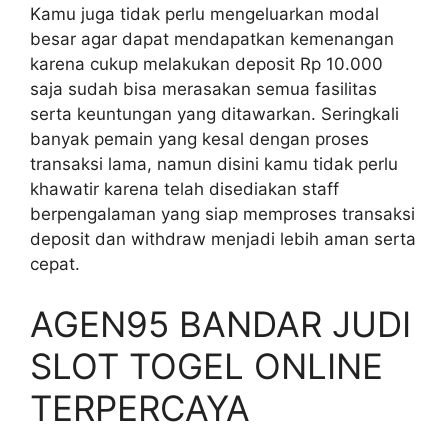
Kamu juga tidak perlu mengeluarkan modal
besar agar dapat mendapatkan kemenangan
karena cukup melakukan deposit Rp 10.000
saja sudah bisa merasakan semua fasilitas
serta keuntungan yang ditawarkan. Seringkali
banyak pemain yang kesal dengan proses
transaksi lama, namun disini kamu tidak perlu
khawatir karena telah disediakan staff
berpengalaman yang siap memproses transaksi
deposit dan withdraw menjadi lebih aman serta
cepat.
AGEN95 BANDAR JUDI
SLOT TOGEL ONLINE
TERPERCAYA