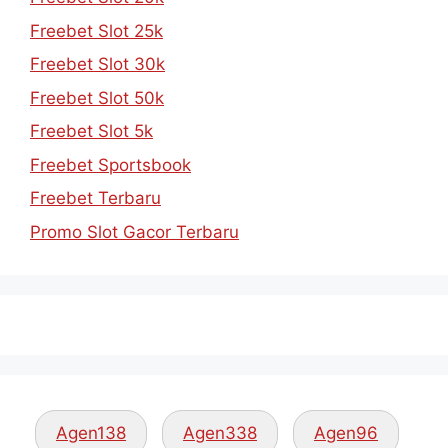
Freebet Slot 25k
Freebet Slot 30k
Freebet Slot 50k
Freebet Slot 5k
Freebet Sportsbook
Freebet Terbaru
Promo Slot Gacor Terbaru
Agen138
Agen338
Agen96