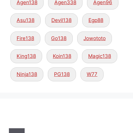
Agen138
Agen338
Agen96
Asu138
Devil138
Egp88
Fire138
Go138
Jowototo
King138
Koin138
Magic138
Ninja138
PG138
W77