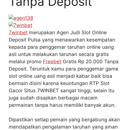
Tanpa Deposit
7winbet
merupakan Agen Judi Slot Online
Deposit Pulsa yang menawarkan kesempatan
kepada para penggemar taruhan online uang
asli untuk melakukan taruhan secara gratis
melalui promo
Freebet
Gratis Rp 20.000 Tanpa
Deposit. Teruntuk kamu para penggemar game
slot online uang asli menjadi kabar baik bisa
bermain disini karena keuntungan RTP Slot
Gacor Situs 7WINBET sangat tinggi, selain itu
juga sudah disajikan berbagai macam
permainan tanpa harus memiliki banyak akun.
Dipastikan setiap pemain yang bergabung akan
mendapatkan pengalaman taruhan yang aman