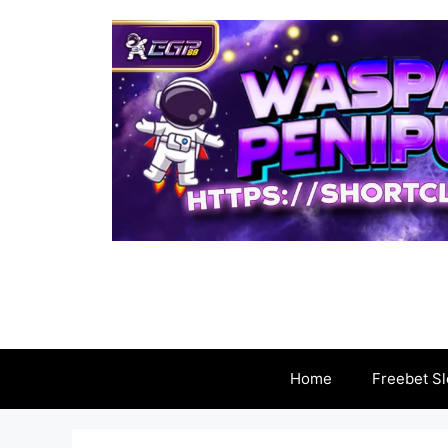
Langsung
ke
isi
Home
Freebet Sl