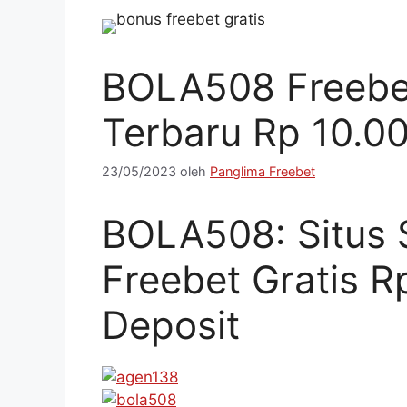
BOLA508 Freebet
Terbaru Rp 10.0
23/05/2023
oleh
Panglima Freebet
BOLA508: Situs S
Freebet Gratis R
Deposit