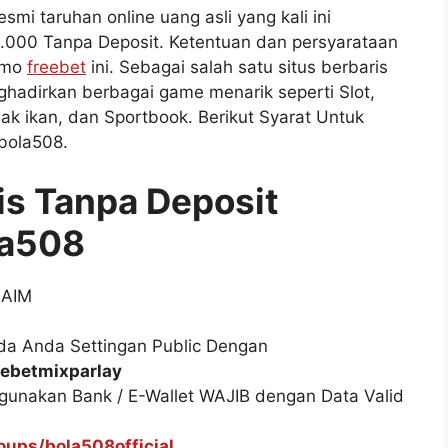
mi taruhan online uang asli yang kali ini
0.000 Tanpa Deposit. Ketentuan dan persyarataan
omo
freebet
ini. Sebagai salah satu situs berbaris
hadirkan berbagai game menarik seperti Slot,
k ikan, dan Sportbook. Berikut Syarat Untuk
 bola508.
is Tanpa Deposit
la508
LAIM
nda Anda Settingan Public Dengan
ebetmixparlay
unakan Bank / E-Wallet WAJIB dengan Data Valid
oups/bola508official