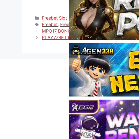
Kategori
Freebet Slot 10k
Tag
Freebet
,
Freebet Slot
,
Freebet Terbaru
MPO17 BONUS SLOT TERBAIK 100% NEW M
PLAY77BET Freebet Gratis Terbaik Rp 10.000 