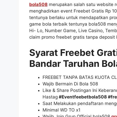
bola508
merupakan salah satu website res
menghadirkan event Freebet Gratis Rp 1
tentunya berlaku untuk mendapatkan pr
game bola terbaik tentunya bola508 meng
Hi- Lo, Number Game, Live Casino, Temba
claim promo freebet gratis tanpa deposit
Syarat Freebet Grat
Bandar Taruhan Bo
FREEBET TANPA BATAS KUOTA C
Wajib Bermain Di Bola 508
Like & Share Postingan Ini Kebera
Hastag
#Eventfeebetbola508 #fre
Saat Melakukan pendaftaran mengg
Minimal WD TO x1
Wajib Join Grup Official bola508
gr