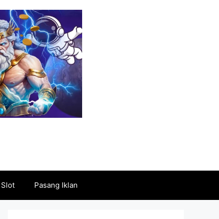
Slot
Pasang Iklan