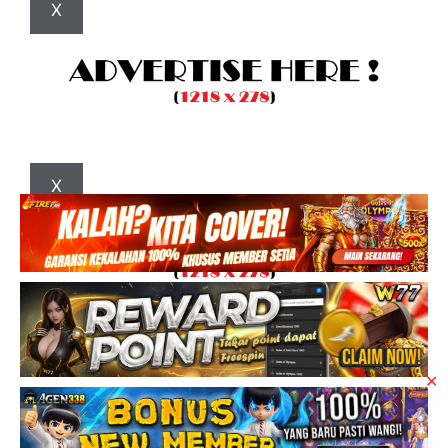
X
X
X
✕