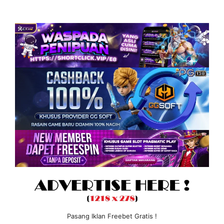
Langsung
ke
isi
Pasang Iklan Freebet Gratis !