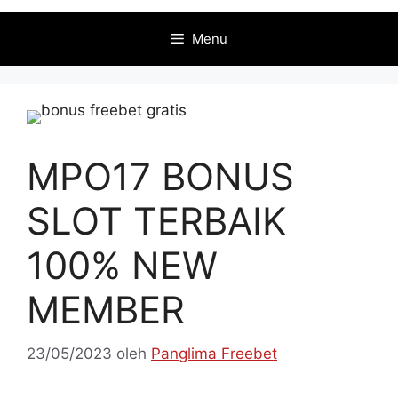
Menu
MPO17 BONUS
SLOT TERBAIK
100% NEW
MEMBER
23/05/2023
oleh
Panglima Freebet