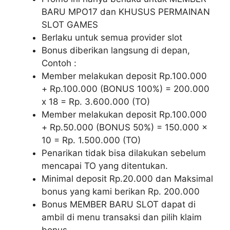
BARU MPO17 dan KHUSUS PERMAINAN
SLOT GAMES
Berlaku untuk semua provider slot
Bonus diberikan langsung di depan,
Contoh :
Member melakukan deposit Rp.100.000
+ Rp.100.000 (BONUS 100%) = 200.000
x 18 = Rp. 3.600.000 (TO)
Member melakukan deposit Rp.100.000
+ Rp.50.000 (BONUS 50%) = 150.000 x
10 = Rp. 1.500.000 (TO)
Penarikan tidak bisa dilakukan sebelum
mencapai TO yang ditentukan.
Minimal deposit Rp.20.000 dan Maksimal
bonus yang kami berikan Rp. 200.000
Bonus MEMBER BARU SLOT dapat di
ambil di menu transaksi dan pilih klaim