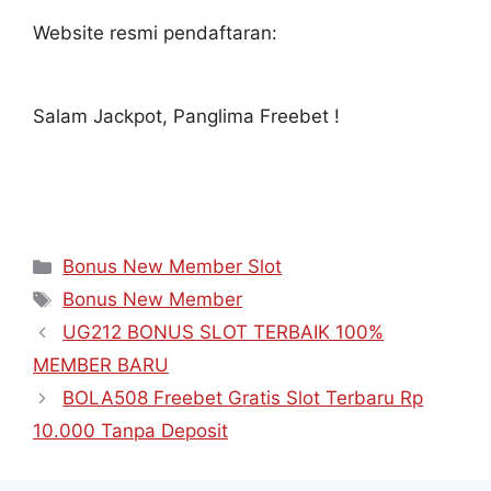
Website resmi pendaftaran:
Salam Jackpot, Panglima Freebet !
Kategori
Bonus New Member Slot
Tag
Bonus New Member
UG212 BONUS SLOT TERBAIK 100%
MEMBER BARU
BOLA508 Freebet Gratis Slot Terbaru Rp
10.000 Tanpa Deposit