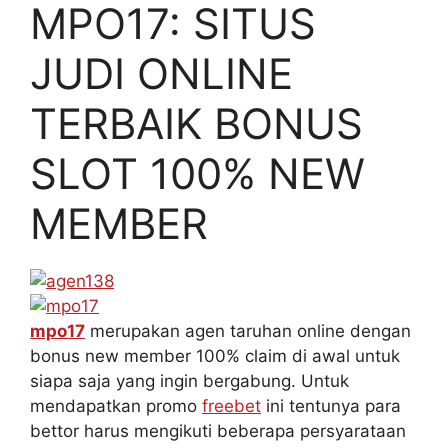
MPO17: SITUS
JUDI ONLINE
TERBAIK BONUS
SLOT 100% NEW
MEMBER
mpo17
merupakan agen taruhan online dengan
bonus new member 100% claim di awal untuk
siapa saja yang ingin bergabung. Untuk
mendapatkan promo
freebet
ini tentunya para
bettor harus mengikuti beberapa persyarataan