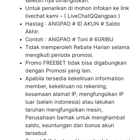
selebih nya dihanguskan.
Untuk penarikan di mohon infokan ke link
livechat kami – ( LiveChatQQangpao )
Hastag : ANGPAO # ID AKUN # Saldo
Akhir.
Contoh : ANGPAO # Toni # 60RIBU
Tidak memperoleh Rebate Harian selama
mengikuti periode promosi.
Promo FREEBET tidak bisa digabungkan
dengan Promosi yang lain.
Apabila tersedia kekeliruan information
member, kekeliruan no rekening,
kesamaan alamat IP, mengfungsikan IP
luar (selain indonesia) atau lakukan
taruhan mengfungsikan mesin,
Perusahaan berhak untuk menghambat
saldo, keuntungan dan bonus akun
tersebut