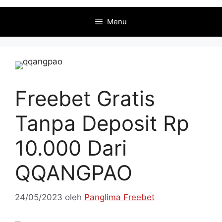
Menu
Freebet Gratis
Tanpa Deposit Rp
10.000 Dari
QQANGPAO
24/05/2023
oleh
Panglima Freebet