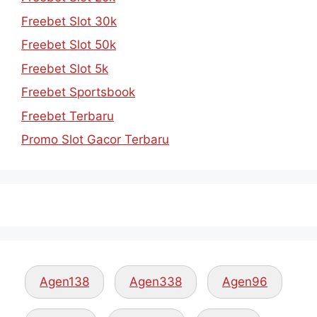
Freebet Slot 30k
Freebet Slot 50k
Freebet Slot 5k
Freebet Sportsbook
Freebet Terbaru
Promo Slot Gacor Terbaru
Agen138
Agen338
Agen96