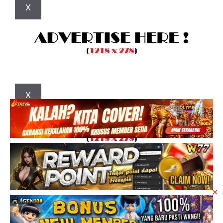
X
X
X
✕