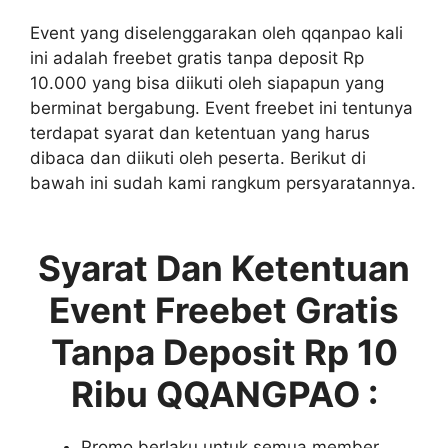
Event yang diselenggarakan oleh qqanpao kali
ini adalah freebet gratis tanpa deposit Rp
10.000 yang bisa diikuti oleh siapapun yang
berminat bergabung. Event freebet ini tentunya
terdapat syarat dan ketentuan yang harus
dibaca dan diikuti oleh peserta. Berikut di
bawah ini sudah kami rangkum persyaratannya.
Syarat Dan Ketentuan
Event Freebet Gratis
Tanpa Deposit Rp 10
Ribu QQANGPAO :
Promo berlaku untuk semua member