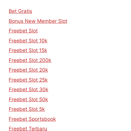
Bet Gratis
Bonus New Member Slot
Freebet Slot
Freebet Slot 10k
Freebet Slot 15k
Freebet Slot 200k
Freebet Slot 20k
Freebet Slot 25k
Freebet Slot 30k
Freebet Slot 50k
Freebet Slot 5k
Freebet Sportsbook
Freebet Terbaru