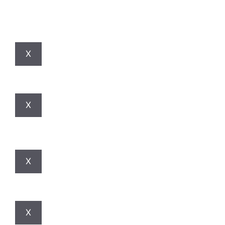
X
X
X
X