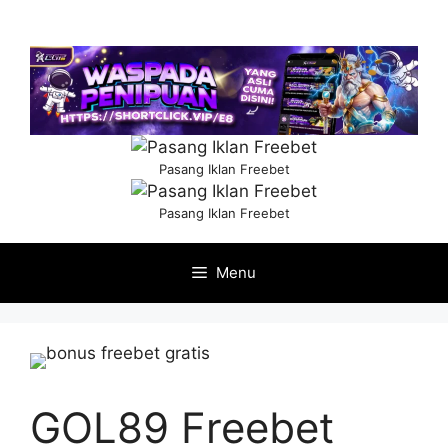
Langsung
ke
isi
Pasang Iklan Freebet
Pasang Iklan Freebet
Menu
GOL89 Freebet