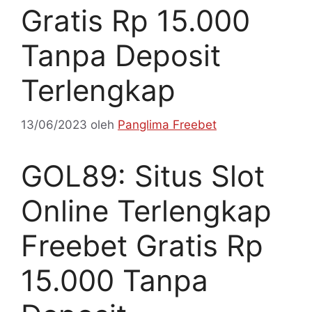
Gratis Rp 15.000
Tanpa Deposit
Terlengkap
13/06/2023
oleh
Panglima Freebet
GOL89: Situs Slot
Online Terlengkap
Freebet Gratis Rp
15.000 Tanpa