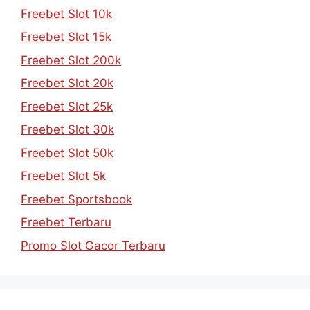
Freebet Slot 10k
Freebet Slot 15k
Freebet Slot 200k
Freebet Slot 20k
Freebet Slot 25k
Freebet Slot 30k
Freebet Slot 50k
Freebet Slot 5k
Freebet Sportsbook
Freebet Terbaru
Promo Slot Gacor Terbaru