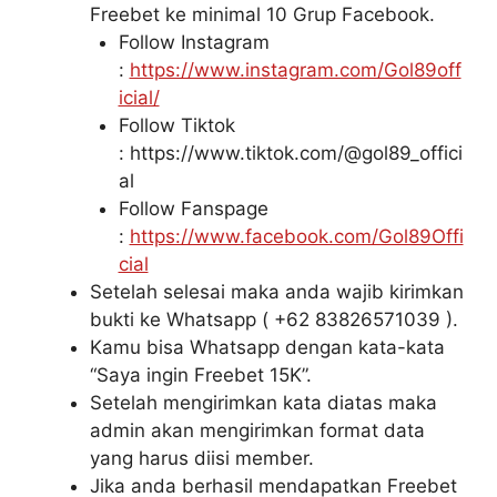
Freebet ke minimal 10 Grup Facebook.
Follow Instagram
:
https://www.instagram.com/Gol89off
icial/
Follow Tiktok
: https://www.tiktok.com/@gol89_offici
al
Follow Fanspage
:
https://www.facebook.com/Gol89Offi
cial
Setelah selesai maka anda wajib kirimkan
bukti ke Whatsapp ( +62 83826571039 ).
Kamu bisa Whatsapp dengan kata-kata
“Saya ingin Freebet 15K”.
Setelah mengirimkan kata diatas maka
admin akan mengirimkan format data
yang harus diisi member.
Jika anda berhasil mendapatkan Freebet