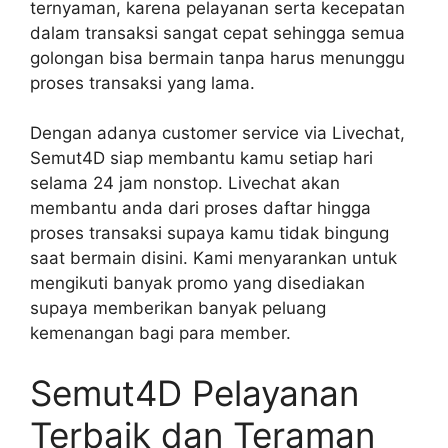
ternyaman, karena pelayanan serta kecepatan
dalam transaksi sangat cepat sehingga semua
golongan bisa bermain tanpa harus menunggu
proses transaksi yang lama.
Dengan adanya customer service via Livechat,
Semut4D siap membantu kamu setiap hari
selama 24 jam nonstop. Livechat akan
membantu anda dari proses daftar hingga
proses transaksi supaya kamu tidak bingung
saat bermain disini. Kami menyarankan untuk
mengikuti banyak promo yang disediakan
supaya memberikan banyak peluang
kemenangan bagi para member.
Semut4D Pelayanan
Terbaik dan Teraman