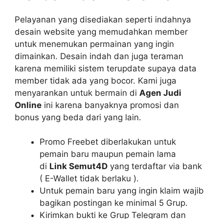
Pelayanan yang disediakan seperti indahnya
desain website yang memudahkan member
untuk menemukan permainan yang ingin
dimainkan. Desain indah dan juga teraman
karena memiliki sistem terupdate supaya data
member tidak ada yang bocor. Kami juga
menyarankan untuk bermain di
Agen Judi
Online
ini karena banyaknya promosi dan
bonus yang beda dari yang lain.
Promo Freebet diberlakukan untuk
pemain baru maupun pemain lama
di
Link Semut4D
yang terdaftar via bank
( E-Wallet tidak berlaku ).
Untuk pemain baru yang ingin klaim wajib
bagikan postingan ke minimal 5 Grup.
Kirimkan bukti ke Grup Telegram dan