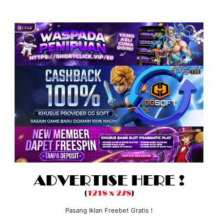
Langsung
ke
isi
Pasang Iklan Freebet Gratis !