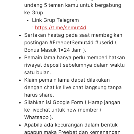
undang 5 teman kamu untuk bergabung
ke Grup.
Link Grup Telegram
:
https://t.me/semut4d
Sertakan hastag pada saat membagikan
postingan #FreebetSemut4d #userid (
Bonus Masuk 1×24 Jam ).
Pemain lama hanya perlu memperlihatkan
riwayat deposit sebelumnya dalam waktu
satu bulan.
Klaim pemain lama dapat dilakukan
dengan chat ke live chat langsung tanpa
harus share.
Silahkan isi Google Form ( Harap jangan
ke livechat untuk new member /
Whatsapp ).
Apabila ada kecurangan dalam bentuk
apapun maka Freebet dan kemenangan