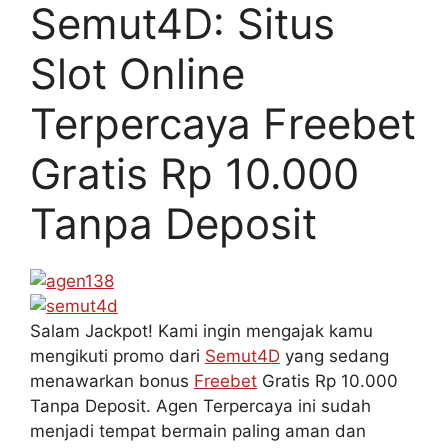
Semut4D: Situs
Slot Online
Terpercaya Freebet
Gratis Rp 10.000
Tanpa Deposit
Salam Jackpot! Kami ingin mengajak kamu
mengikuti promo dari
Semut4D
yang sedang
menawarkan bonus
Freebet
Gratis Rp 10.000
Tanpa Deposit. Agen Terpercaya ini sudah
menjadi tempat bermain paling aman dan