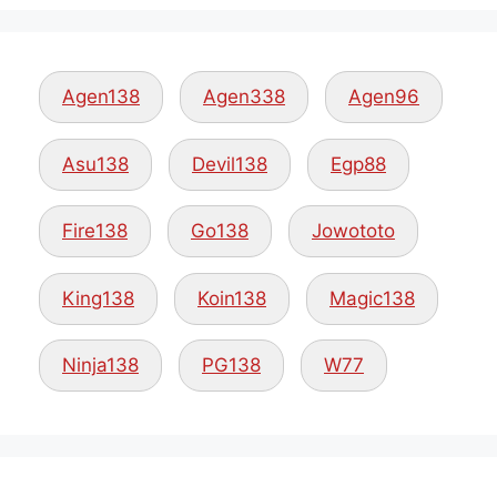
Agen138
Agen338
Agen96
Asu138
Devil138
Egp88
Fire138
Go138
Jowototo
King138
Koin138
Magic138
Ninja138
PG138
W77