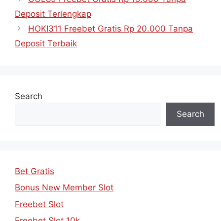
Deposit Terlengkap
HOKI311 Freebet Gratis Rp 20.000 Tanpa
Deposit Terbaik
Search
Search
Bet Gratis
Bonus New Member Slot
Freebet Slot
Freebet Slot 10k