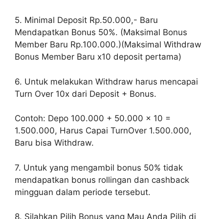
5. Minimal Deposit Rp.50.000,- Baru
Mendapatkan Bonus 50%. (Maksimal Bonus
Member Baru Rp.100.000.)(Maksimal Withdraw
Bonus Member Baru x10 deposit pertama)
6. Untuk melakukan Withdraw harus mencapai
Turn Over 10x dari Deposit + Bonus.
Contoh: Depo 100.000 + 50.000 x 10 =
1.500.000, Harus Capai TurnOver 1.500.000,
Baru bisa Withdraw.
7. Untuk yang mengambil bonus 50% tidak
mendapatkan bonus rollingan dan cashback
mingguan dalam periode tersebut.
8. Silahkan Pilih Bonus yang Mau Anda Pilih di