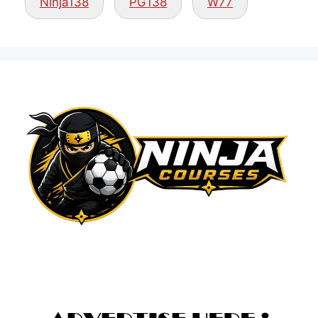
Ninja138
PG138
W77