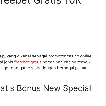
kap, yang dikenal sebagai promotor casino online
ai jenis
fre
r
ebet gratis
permainan casino terbaik
n tiger dan game slots dengan berbagai pilihan
atis Bonus New Special