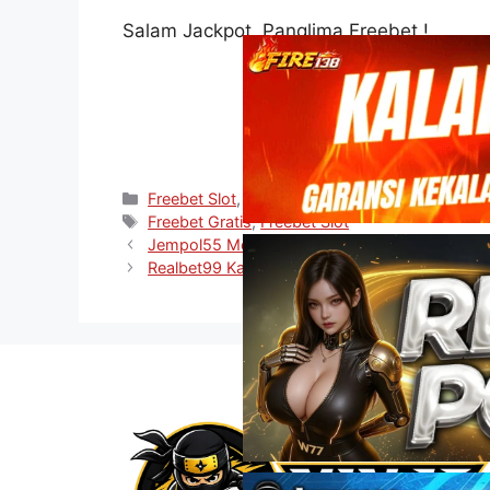
Salam Jackpot, Panglima Freebet !
Kategori
Freebet Slot
,
Freebet Slot 10k
Tag
Freebet Gratis
,
Freebet Slot
Jempol55 Memberikan Freebet Gratis 10K Tan
Realbet99 Kasih Freebet Gratis 10K Tanpa Dep