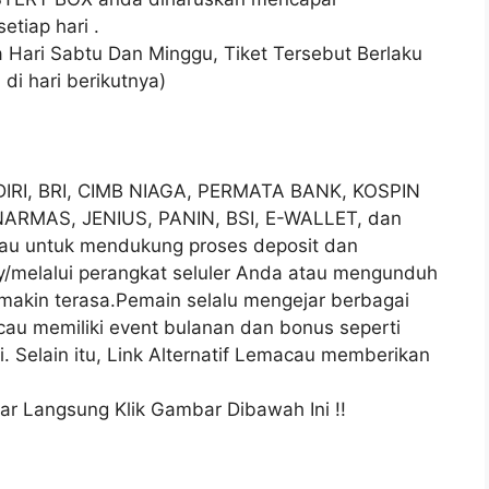
tiap hari .
Hari Sabtu Dan Minggu, Tiket Tersebut Berlaku
di hari berikutnya)
DIRI, BRI, CIMB NIAGA, PERMATA BANK, KOSPIN
RMAS, JENIUS, PANIN, BSI, E-WALLET, dan
u untuk mendukung proses deposit dan
ly/melalui perangkat seluler Anda atau mengunduh
makin terasa.Pemain selalu mengejar berbagai
cau memiliki event bulanan dan bonus seperti
i. Selain itu, Link Alternatif Lemacau memberikan
ar Langsung Klik Gambar Dibawah Ini !!