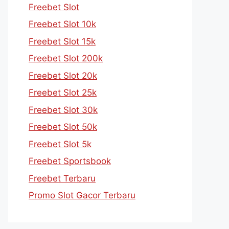
Freebet Slot
Freebet Slot 10k
Freebet Slot 15k
Freebet Slot 200k
Freebet Slot 20k
Freebet Slot 25k
Freebet Slot 30k
Freebet Slot 50k
Freebet Slot 5k
Freebet Sportsbook
Freebet Terbaru
Promo Slot Gacor Terbaru