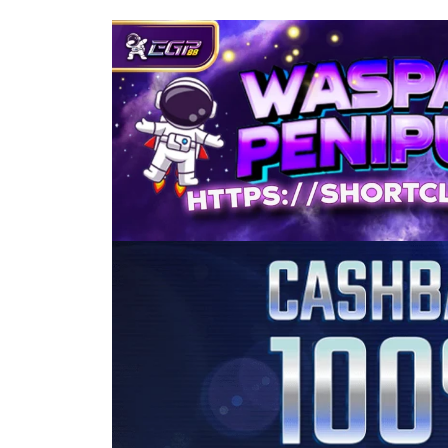
Langsung
ke
isi