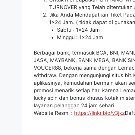
TURNOVER yang Telah ditentukan se
Jika Anda Mendapatkan Tiket Pada 
1×24 Jam. ( tidak dapat di gunakan 
Sabtu : 1×24 Jam
Minggu : 1×24 Jam
Berbagai bank, termasuk BCA, BNI, MAN
JASA, MAYBANK, BANK MEGA, BANK SINA
VOUCER88, bekerja sama dengan Lemaca
withdraw. Dengan mengunjungi situs bit.
aplikasinya, kemudahan bermain akan se
promosi menarik setiap hari karena Lema
lucky spin dan bonus khusus kotak mister
layanan pelanggan 24 jam sehari.
Website Resmi :
https://linkr.bio/y3jkz
Daft