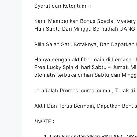
Syarat dan Ketentuan :
Kami Memberikan Bonus Special Mystery 
Hari Sabtu Dan Minggu Berhadiah UANG
Pilih Salah Satu Kotaknya, Dan Dapatkan
Hanya dengan aktif bermain di Lemacau P
Free Lucky Spin di hari Sabtu – Jumat, M
otomatis terbuka di hari Sabtu dan Mingg
Ini adalah Promosi cuma-cuma , Tidak d
Aktif Dan Terus Bermain, Dapatkan Bonus
*NOTE :
Untuk mendapatkan BINTANG MYS