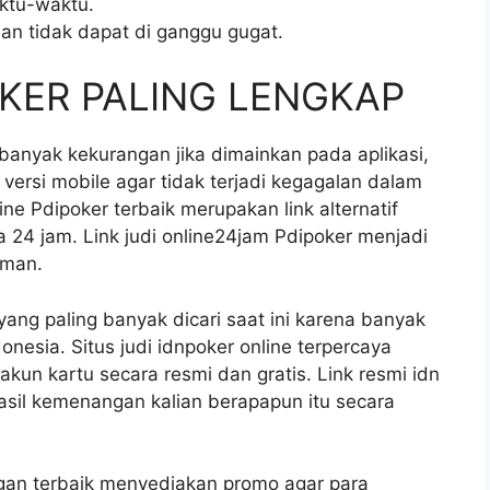
ktu-waktu.
an tidak dapat di ganggu gugat.
KER PALING LENGKAP
 banyak kekurangan jika dimainkan pada aplikasi,
ersi mobile agar tidak terjadi kegagalan dalam
line Pdipoker terbaik merupakan link alternatif
a 24 jam. Link judi online24jam Pdipoker menjadi
aman.
yang paling banyak dicari saat ini karena banyak
esia. Situs judi idnpoker online terpercaya
n kartu secara resmi dan gratis. Link resmi idn
sil kemenangan kalian berapapun itu secara
ongan terbaik menyediakan promo agar para