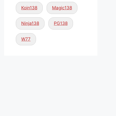
Koin138
Magic138
Ninja138
PG138
W77