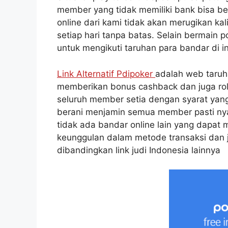
member yang tidak memiliki bank bisa ber
online dari kami tidak akan merugikan k
setiap hari tanpa batas. Selain bermain p
untuk mengikuti taruhan para bandar di i
Link Alternatif Pdipoker
adalah web taruh
memberikan bonus cashback dan juga rol
seluruh member setia dengan syarat yan
berani menjamin semua member pasti ny
tidak ada bandar online lain yang dapat
keunggulan dalam metode transaksi dan j
dibandingkan link judi Indonesia lainnya