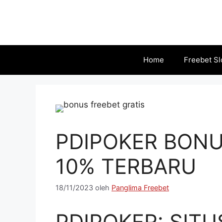
Home
Freebet Sl
PDIPOKER BON
10% TERBARU
18/11/2023
oleh
Panglima Freebet
PDIPOKER: SIT