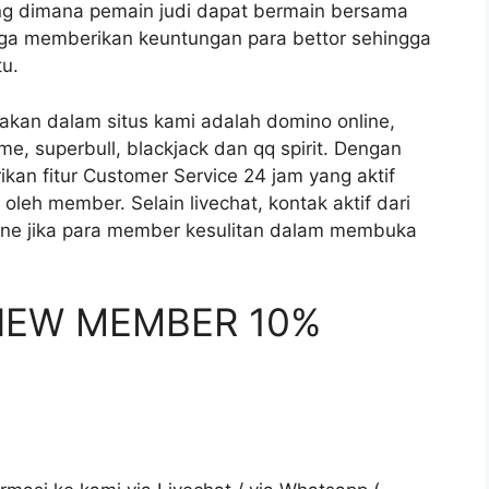
ng dimana pemain judi dapat bermain bersama
juga memberikan keuntungan para bettor sehingga
u.
iakan dalam situs kami adalah domino online,
, superbull, blackjack dan qq spirit. Dengan
erikan fitur Customer Service 24 jam yang aktif
eh member. Selain livechat, kontak aktif dari
line jika para member kesulitan dalam membuka
NEW MEMBER 10%