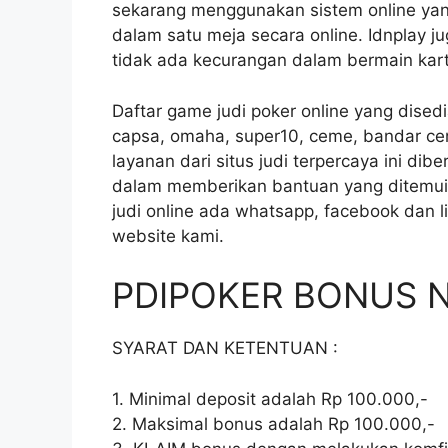
sekarang menggunakan sistem online ya
dalam satu meja secara online. Idnplay 
tidak ada kecurangan dalam bermain kart
Daftar game judi poker online yang dised
capsa, omaha, super10, ceme, bandar ceme
layanan dari situs judi terpercaya ini dib
dalam memberikan bantuan yang ditemui ol
judi online ada whatsapp, facebook dan 
website kami.
PDIPOKER BONUS 
SYARAT DAN KETENTUAN :
1. Minimal deposit adalah Rp 100.000,-
2. Maksimal bonus adalah Rp 100.000,-