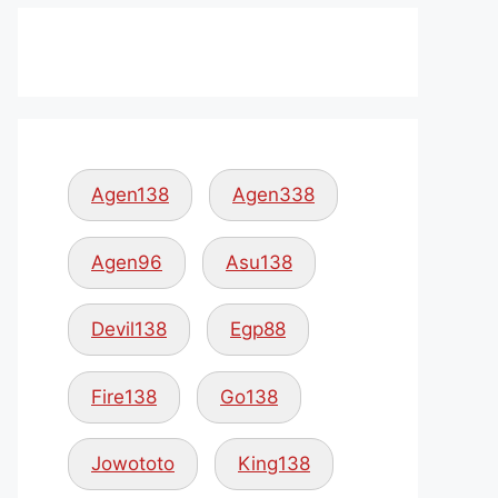
Agen138
Agen338
Agen96
Asu138
Devil138
Egp88
Fire138
Go138
Jowototo
King138