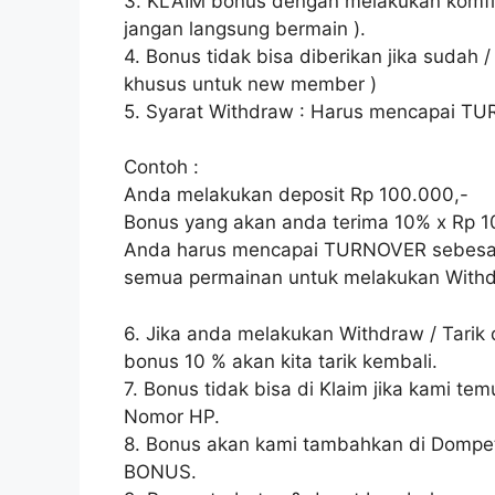
3. KLAIM bonus dengan melakukan komfirm
jangan langsung bermain ).
4. Bonus tidak bisa diberikan jika sudah
khusus untuk new member )
5. Syarat Withdraw : Harus mencapai T
Contoh :
Anda melakukan deposit Rp 100.000,-
Bonus yang akan anda terima 10% x Rp 1
Anda harus mencapai TURNOVER sebesar 
semua permainan untuk melakukan Withd
6. Jika anda melakukan Withdraw / Tarik
bonus 10 % akan kita tarik kembali.
7. Bonus tidak bisa di Klaim jika kami 
Nomor HP.
8. Bonus akan kami tambahkan di Domp
BONUS.