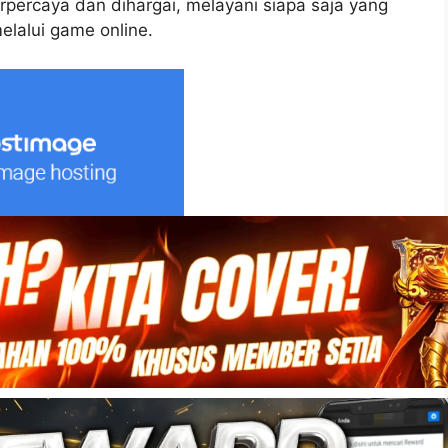
rpercaya dan dihargai, melayani siapa saja yang
lalui game online.