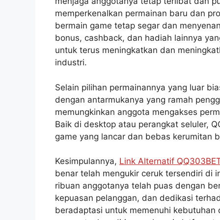
menjaga anggotanya tetap terlibat dan p
memperkenalkan permainan baru dan pro
bermain game tetap segar dan menyena
bonus, cashback, dan hadiah lainnya ya
untuk terus meningkatkan dan meningka
industri.
Selain pilihan permainannya yang luar bi
dengan antarmukanya yang ramah penggun
memungkinkan anggota mengakses permai
Baik di desktop atau perangkat seluler
game yang lancar dan bebas kerumitan 
Kesimpulannya,
Link Alternatif QQ303BE
benar telah mengukir ceruk tersendiri di
ribuan anggotanya telah puas dengan be
kepuasan pelanggan, dan dedikasi terh
beradaptasi untuk memenuhi kebutuhan d