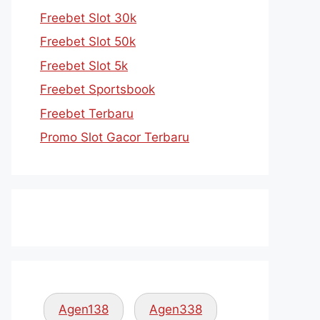
Freebet Slot 30k
Freebet Slot 50k
Freebet Slot 5k
Freebet Sportsbook
Freebet Terbaru
Promo Slot Gacor Terbaru
Agen138
Agen338