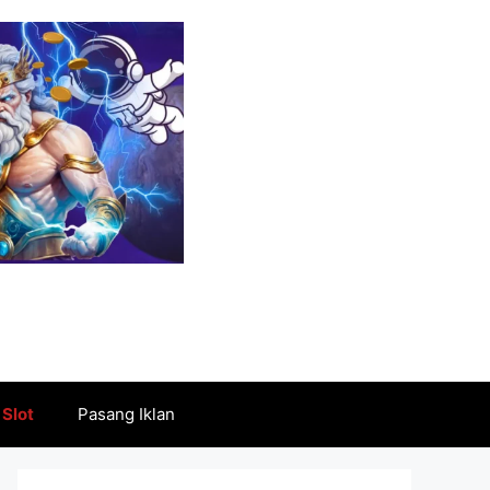
Slot
Pasang Iklan