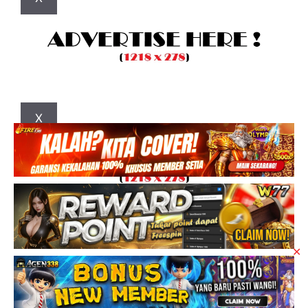
X
X
✕