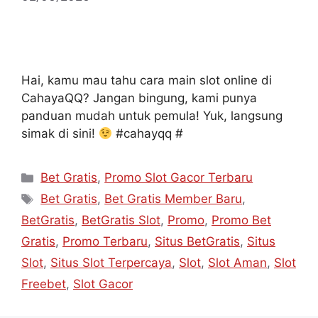
Hai, kamu mau tahu cara main slot online di
CahayaQQ? Jangan bingung, kami punya
panduan mudah untuk pemula! Yuk, langsung
simak di sini!
#cahayqq #
Kategori
Bet Gratis
,
Promo Slot Gacor Terbaru
Tag
Bet Gratis
,
Bet Gratis Member Baru
,
BetGratis
,
BetGratis Slot
,
Promo
,
Promo Bet
Gratis
,
Promo Terbaru
,
Situs BetGratis
,
Situs
Slot
,
Situs Slot Terpercaya
,
Slot
,
Slot Aman
,
Slot
Freebet
,
Slot Gacor