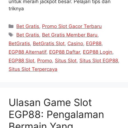
untuk meraih jackpot besar. Pelajari tips dan
triknya
Kategori
Bet Gratis
,
Promo Slot Gacor Terbaru
Tag
Bet Gratis
,
Bet Gratis Member Baru
,
BetGratis
,
BetGratis Slot
,
Casino
,
EGP88
,
EGP88 Alternatif
,
EGP88 Daftar
,
EGP88 Login
,
EGP88 Slot
,
Promo
,
Situs Slot
,
Situs Slot EGP88
,
Situs Slot Terpercaya
Ulasan Game Slot
EGP88: Pengalaman
Bermain Yang