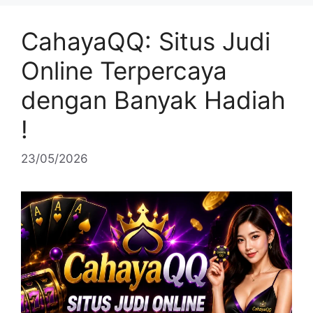
CahayaQQ: Situs Judi
Online Terpercaya
dengan Banyak Hadiah
!
23/05/2026