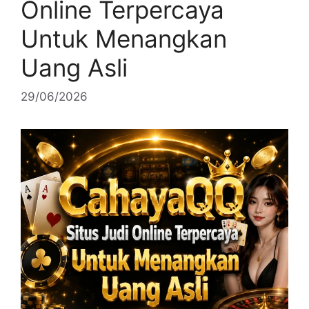
Online Terpercaya
Untuk Menangkan
Uang Asli
29/06/2026