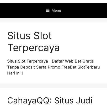
Menu
Situs Slot
Terpercaya
Situs Slot Terpercaya | Daftar Web Bet Gratis
Tanpa Deposit Serta Promo FreeBet SlotTerbaru
Hari Ini !
CahayaQQ: Situs Judi