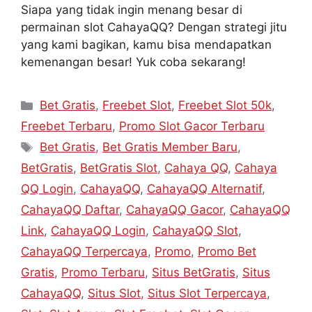
Siapa yang tidak ingin menang besar di
permainan slot CahayaQQ? Dengan strategi jitu
yang kami bagikan, kamu bisa mendapatkan
kemenangan besar! Yuk coba sekarang!
Kategori
Bet Gratis
,
Freebet Slot
,
Freebet Slot 50k
,
Freebet Terbaru
,
Promo Slot Gacor Terbaru
Tag
Bet Gratis
,
Bet Gratis Member Baru
,
BetGratis
,
BetGratis Slot
,
Cahaya QQ
,
Cahaya
QQ Login
,
CahayaQQ
,
CahayaQQ Alternatif
,
CahayaQQ Daftar
,
CahayaQQ Gacor
,
CahayaQQ
Link
,
CahayaQQ Login
,
CahayaQQ Slot
,
CahayaQQ Terpercaya
,
Promo
,
Promo Bet
Gratis
,
Promo Terbaru
,
Situs BetGratis
,
Situs
CahayaQQ
,
Situs Slot
,
Situs Slot Terpercaya
,