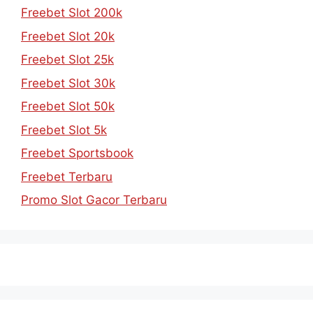
Freebet Slot 200k
Freebet Slot 20k
Freebet Slot 25k
Freebet Slot 30k
Freebet Slot 50k
Freebet Slot 5k
Freebet Sportsbook
Freebet Terbaru
Promo Slot Gacor Terbaru