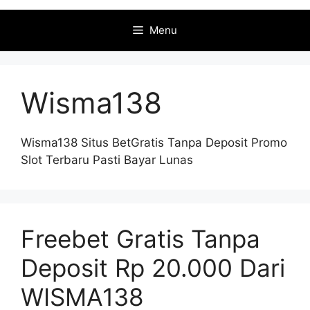
Menu
Wisma138
Wisma138 Situs BetGratis Tanpa Deposit Promo
Slot Terbaru Pasti Bayar Lunas
Freebet Gratis Tanpa
Deposit Rp 20.000 Dari
WISMA138