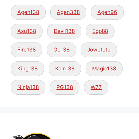
Agen138
Agen338
Agen96
Asu138
Devil138
Egp88
Fire138
Go138
Jowototo
King138
Koin138
Magic138
Ninja138
PG138
W77