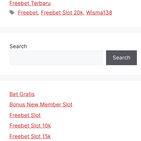
Freebet Terbaru
Tag
Freebet
,
Freebet Slot 20k
,
Wisma138
Search
Search
Bet Gratis
Bonus New Member Slot
Freebet Slot
Freebet Slot 10k
Freebet Slot 15k