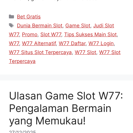
Kategori
Bet Gratis
Tag
Dunia Bermain Slot
,
Game Slot
,
Judi Slot
W77
,
Promo
,
Slot W77
,
Tips Sukses Main Slot
,
W77
,
W77 Alternatif
,
W77 Daftar
,
W77 Login
,
W77 Situs Slot Terpercaya
,
W77 Slot
,
W77 Slot
Terpercaya
Ulasan Game Slot W77:
Pengalaman Bermain
yang Memukau!
27/12/2025