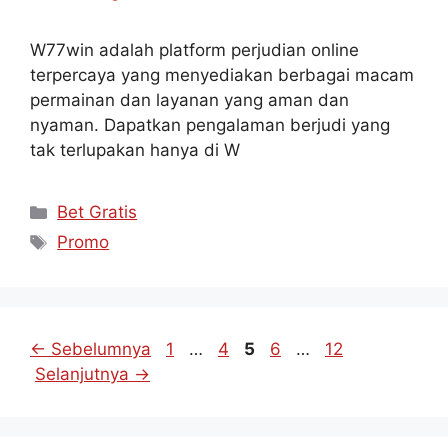
W77win adalah platform perjudian online
terpercaya yang menyediakan berbagai macam
permainan dan layanan yang aman dan
nyaman. Dapatkan pengalaman berjudi yang
tak terlupakan hanya di W
Kategori
Bet Gratis
Tag
Promo
Halaman
Halaman
Halaman
Halaman
Halaman
←
Sebelumnya
1
…
4
5
6
…
12
Selanjutnya
→