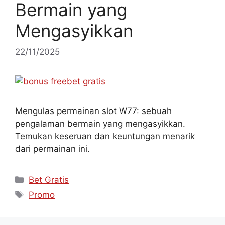
Bermain yang
Mengasyikkan
22/11/2025
Mengulas permainan slot W77: sebuah
pengalaman bermain yang mengasyikkan.
Temukan keseruan dan keuntungan menarik
dari permainan ini.
Kategori
Bet Gratis
Tag
Promo