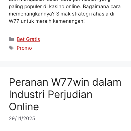
paling populer di kasino online. Bagaimana cara
memenangkannya? Simak strategi rahasia di
W77 untuk meraih kemenangan!
Kategori
Bet Gratis
Tag
Promo
Peranan W77win dalam
Industri Perjudian
Online
29/11/2025