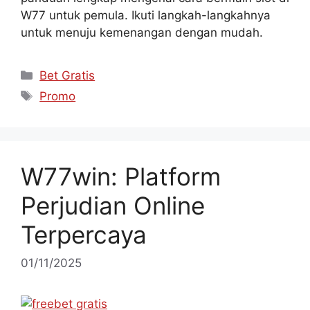
W77 untuk pemula. Ikuti langkah-langkahnya
untuk menuju kemenangan dengan mudah.
Kategori
Bet Gratis
Tag
Promo
W77win: Platform
Perjudian Online
Terpercaya
01/11/2025