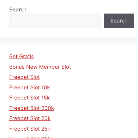
Search
Search
Bet Gratis
Bonus New Member Slot
Freebet Slot
Freebet Slot 10k
Freebet Slot 15k
Freebet Slot 200k
Freebet Slot 20k
Freebet Slot 25k