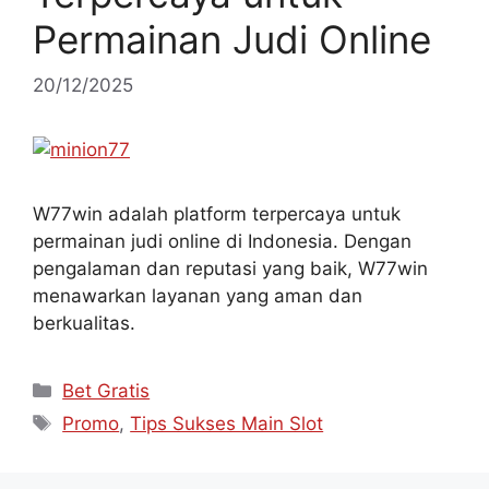
Permainan Judi Online
20/12/2025
W77win adalah platform terpercaya untuk
permainan judi online di Indonesia. Dengan
pengalaman dan reputasi yang baik, W77win
menawarkan layanan yang aman dan
berkualitas.
Kategori
Bet Gratis
Tag
Promo
,
Tips Sukses Main Slot