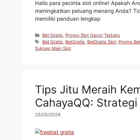
Hallo para pecinta slot online! Apakah An
meningkatkan peluang menang Anda? Tida
memiliki panduan lengkap
Kategori
Bet Gratis
,
Promo Slot Gacor Terbaru
Tag
Bet Gratis
,
BetGratis
,
BetGratis Slot
,
Promo Bet
Sukses Main Slot
Tips Jitu Meraih Ke
CahayaQQ: Strategi
25/05/2026