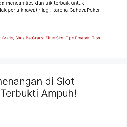
da mencari tips dan trik terbaik untuk
k perlu khawatir lagi, karena CahayaPoker
 Gratis
,
Situs BetGratis
,
Situs Slot
,
Tips Freebet
,
Tips
menangan di Slot
 Terbukti Ampuh!