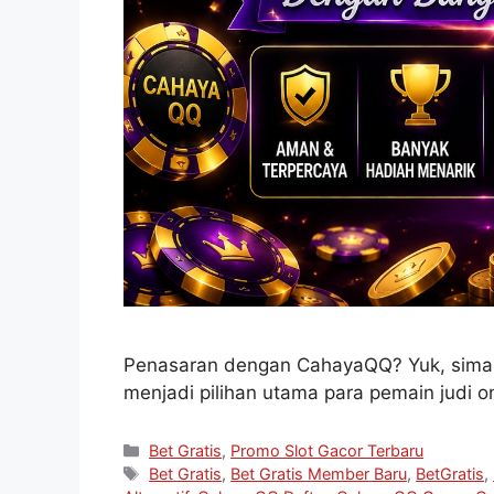
Penasaran dengan CahayaQQ? Yuk, simak a
menjadi pilihan utama para pemain judi 
Kategori
Bet Gratis
,
Promo Slot Gacor Terbaru
Tag
Bet Gratis
,
Bet Gratis Member Baru
,
BetGratis
,