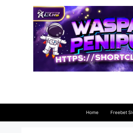
Langsung
ke
isi
Home
Freebet Sl