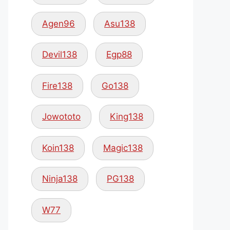
Agen96
Asu138
Devil138
Egp88
Fire138
Go138
Jowototo
King138
Koin138
Magic138
Ninja138
PG138
W77