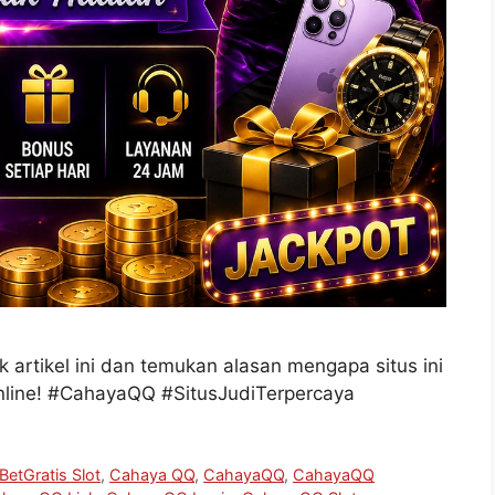
rtikel ini dan temukan alasan mengapa situs ini
online! #CahayaQQ #SitusJudiTerpercaya
BetGratis Slot
,
Cahaya QQ
,
CahayaQQ
,
CahayaQQ