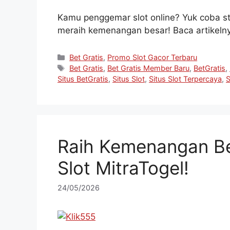
Kamu penggemar slot online? Yuk coba st
meraih kemenangan besar! Baca artikelny
Kategori
Bet Gratis
,
Promo Slot Gacor Terbaru
Tag
Bet Gratis
,
Bet Gratis Member Baru
,
BetGratis
,
Situs BetGratis
,
Situs Slot
,
Situs Slot Terpercaya
,
S
Raih Kemenangan Be
Slot MitraTogel!
24/05/2026