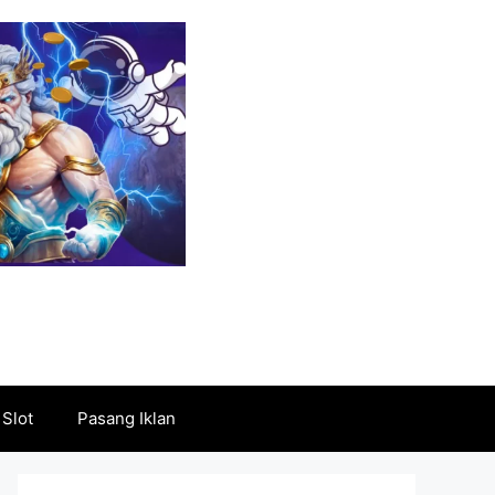
Slot
Pasang Iklan