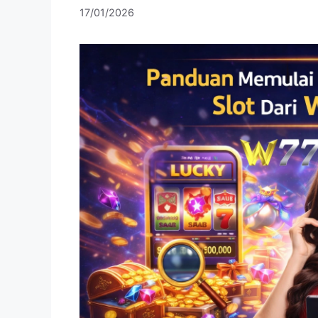
17/01/2026