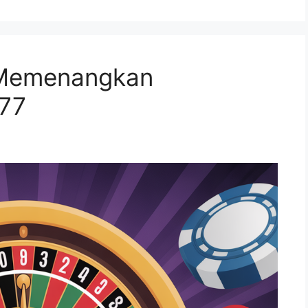
k Memenangkan
W77