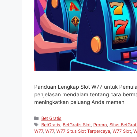
Panduan Lengkap Slot W77 untuk Pemula:
penjelasan mendalam tentang cara bermain
meningkatkan peluang Anda memen
Kategori
Bet Gratis
Tag
BetGratis
,
BetGratis Slot
,
Promo
,
Situs BetGrat
W77
,
W77
,
W77 Situs Slot Terpercaya
,
W77 Slot
,
W